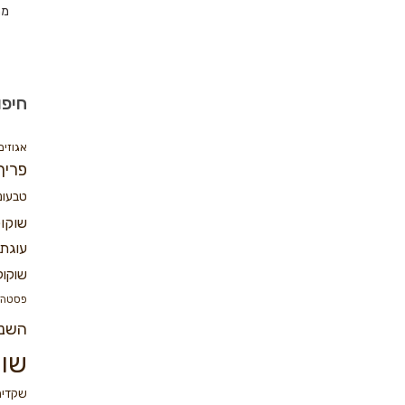
מת
חיפו
אגוזים
פריך
טבעונ
שוקו
עוגת 
שוקול
פסטה
השנ
שוק
שקדים