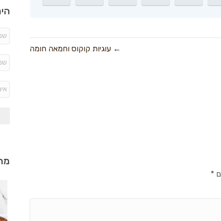
היר
← עוגיות קוקוס וחמאה חומה
מתכ
ם
*