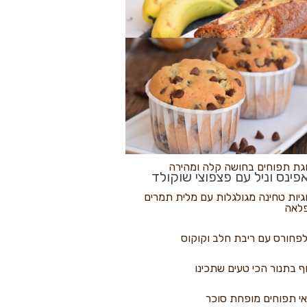
לולי פיצה
גת בננות
 נקראים
גת תפוחים בחושה קלה ומהירה
פינס וניל עם פצפוצי שוקולד
גיות טחינה מגולגלות עם מלית תמרים
לאה
פחורס עם ריבת חלב וקוקוס
ף בתנור הכי טעים שתכינו
י תפוחים מופחת סוכר