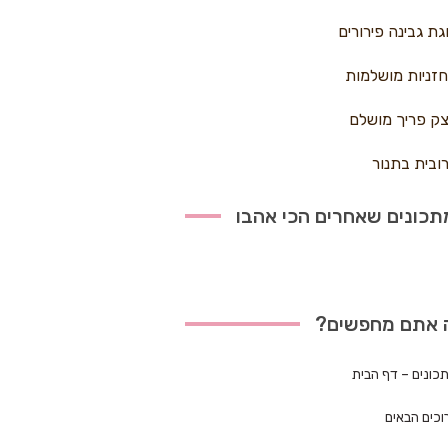
גת גבינה פירורים
זניות מושלמות
ק פריך מושלם
ובית בתנור
כונים שאחרים הכי אהבו
 אתם מחפשים?
כונים – דף הבית
וכים הבאים