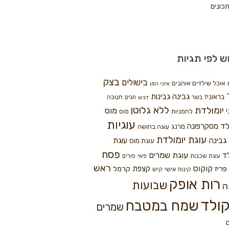
כונים
ש לפי תגיות
בצק
בישולים
אוכל שילדים אוהבים
אזני המן
גבינה
גבינות
בראוניז
חנוכה
בשר
חגים
דבש
ללא גלוטן
יומולדת
מוס
י
לחמניות
מוס
עוגיות
לד
מסקרפונה
מרנג
עוגה בחושה
עוגת יומולדת
גבינה
עוגת
עוגת מוס
פסח
עוגת שמרים
ד
עוגת שכבות
פאי
פורים
ראש
קוקוס
פריז
קצפת
קרמל
קינוח אישי
קיש
רות אופק
שבועות
ה
ולד
שמח במטבח
שמרים