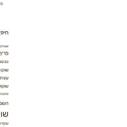
מת
חיפו
אגוזים
פריך
טבעונ
שוקו
עוגת 
שוקול
פסטה
השנ
שוק
שקדים