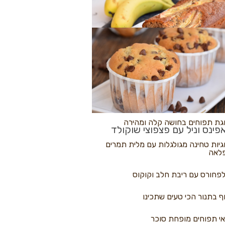
לולי פיצה
גת בננות
 נקראים
גת תפוחים בחושה קלה ומהירה
פינס וניל עם פצפוצי שוקולד
גיות טחינה מגולגלות עם מלית תמרים
לאה
פחורס עם ריבת חלב וקוקוס
ף בתנור הכי טעים שתכינו
י תפוחים מופחת סוכר