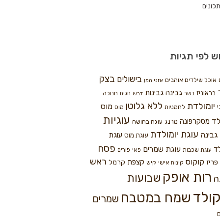
כונים
ש לפי תגיות
בצק
בישולים
אוכל שילדים אוהבים
אזני המן
גבינה
גבינות
בראוניז
חנוכה
בשר
חגים
דבש
ללא גלוטן
יומולדת
מוס
י
לחמניות
מוס
עוגיות
לד
מסקרפונה
מרנג
עוגה בחושה
עוגת יומולדת
גבינה
עוגת
עוגת מוס
פסח
עוגת שמרים
ד
עוגת שכבות
פאי
פורים
ראש
קוקוס
פריז
קצפת
קרמל
קינוח אישי
קיש
רות אופק
שבועות
ה
ולד
שמח במטבח
שמרים