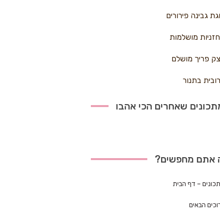
גת גבינה פירורים
זניות מושלמות
ק פריך מושלם
ובית בתנור
כונים שאחרים הכי אהבו
 אתם מחפשים?
כונים – דף הבית
וכים הבאים