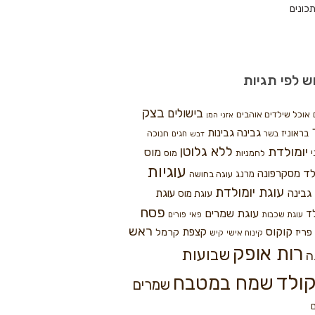
כונים
ש לפי תגיות
בצק
בישולים
אוכל שילדים אוהבים
אזני המן
גבינה
גבינות
בראוניז
חנוכה
בשר
חגים
דבש
ללא גלוטן
יומולדת
מוס
י
לחמניות
מוס
עוגיות
לד
מסקרפונה
מרנג
עוגה בחושה
עוגת יומולדת
גבינה
עוגת
עוגת מוס
פסח
עוגת שמרים
ד
עוגת שכבות
פאי
פורים
ראש
קוקוס
פריז
קצפת
קרמל
קינוח אישי
קיש
רות אופק
שבועות
ה
ולד
שמח במטבח
שמרים