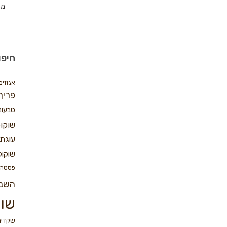
מת
חיפו
אגוזים
פריך
טבעונ
שוקו
עוגת 
שוקול
פסטה
השנ
שוק
שקדים