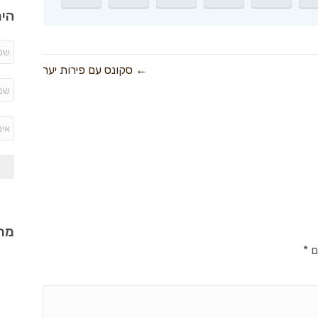
היר
← סקונס עם פירות יער
מתכ
ם
*