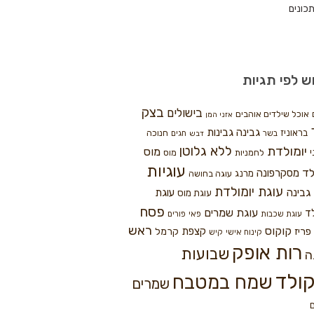
כונים
ש לפי תגיות
בצק
בישולים
אוכל שילדים אוהבים
אזני המן
גבינה
גבינות
בראוניז
חנוכה
בשר
חגים
דבש
ללא גלוטן
יומולדת
מוס
י
לחמניות
מוס
עוגיות
לד
מסקרפונה
מרנג
עוגה בחושה
עוגת יומולדת
גבינה
עוגת
עוגת מוס
פסח
עוגת שמרים
ד
עוגת שכבות
פאי
פורים
ראש
קוקוס
פריז
קצפת
קרמל
קינוח אישי
קיש
רות אופק
שבועות
ה
ולד
שמח במטבח
שמרים