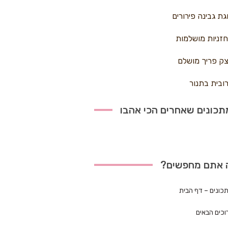
גת גבינה פירורים
זניות מושלמות
ק פריך מושלם
ובית בתנור
כונים שאחרים הכי אהבו
 אתם מחפשים?
כונים – דף הבית
וכים הבאים