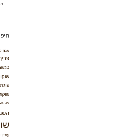
מת
חיפו
אגוזים
פריך
טבעונ
שוקו
עוגת 
שוקול
פסטה
השנ
שוק
שקדים