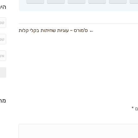
היר
← ס'מורס – עוגיות שחיתות בקלי קלות
מתכ
ם
*