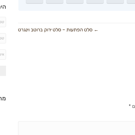
היר
← סלט הפתעות – סלט ירוק ברוטב וינגרט
מתכ
ם
*