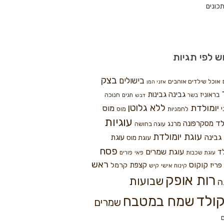
כונים
ש לפי תגיות
בצק
בישולים
אוכל שילדים אוהבים
אזני המן
גבינה
גבינות
בראוניז
חנוכה
בשר
חגים
דבש
ללא גלוטן
יומולדת
מוס
י
לחמניות
מוס
עוגיות
לד
מסקרפונה
מרנג
עוגה בחושה
עוגת יומולדת
גבינה
עוגת
עוגת מוס
פסח
עוגת שמרים
ד
עוגת שכבות
פאי
פורים
ראש
קוקוס
פריז
קצפת
קרמל
קינוח אישי
קיש
רות אופק
שבועות
ה
ולד
שמח במטבח
שמרים