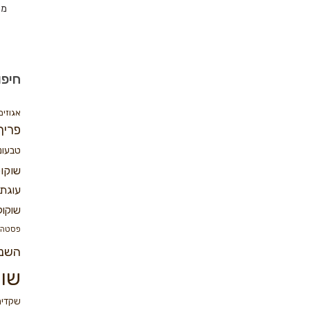
מת
חיפו
אגוזים
פריך
טבעונ
שוקו
עוגת 
שוקול
פסטה
השנ
שוק
שקדים