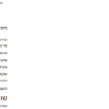
מת
חיפו
אגוזים
פריך
טבעונ
שוקו
עוגת 
שוקול
פסטה
השנ
שוק
שקדים