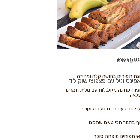
לולי פיצה
גת בננות
 נקראים
גת תפוחים בחושה קלה ומהירה
פינס וניל עם פצפוצי שוקולד
גיות טחינה מגולגלות עם מלית תמרים
לאה
פחורס עם ריבת חלב וקוקוס
ף בתנור הכי טעים שתכינו
י תפוחים מופחת סוכר