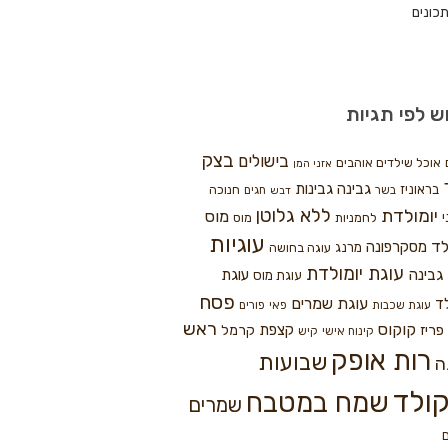
כונים
ש לפי תגיות
בצק
בישולים
אוכל שילדים אוהבים
אזני המן
גבינה
גבינות
בראוניז
חנוכה
בשר
חגים
דבש
ללא גלוטן
יומולדת
מוס
י
לחמניות
מוס
עוגיות
לד
מסקרפונה
מרנג
עוגה בחושה
עוגת יומולדת
גבינה
עוגת
עוגת מוס
פסח
עוגת שמרים
ד
עוגת שכבות
פאי
פורים
ראש
קוקוס
פריז
קצפת
קרמל
קינוח אישי
קיש
רות אופק
שבועות
ה
ולד
שמח במטבח
שמרים