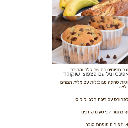
לולי פיצה
גת בננות
 נקראים
גת תפוחים בחושה קלה ומהירה
פינס וניל עם פצפוצי שוקולד
גיות טחינה מגולגלות עם מלית תמרים
לאה
פחורס עם ריבת חלב וקוקוס
ף בתנור הכי טעים שתכינו
י תפוחים מופחת סוכר