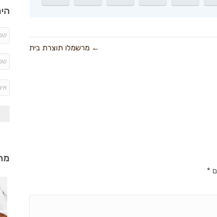
היר
← מרשמלו תוצרת בית
מתכ
ם
*