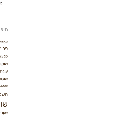
מת
חיפו
אגוזים
פריך
טבעונ
שוקו
עוגת 
שוקול
פסטה
השנ
שוק
שקדים