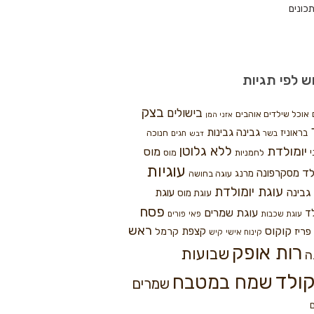
כונים
ש לפי תגיות
בצק
בישולים
אוכל שילדים אוהבים
אזני המן
גבינה
גבינות
בראוניז
חנוכה
בשר
חגים
דבש
ללא גלוטן
יומולדת
מוס
י
לחמניות
מוס
עוגיות
לד
מסקרפונה
מרנג
עוגה בחושה
עוגת יומולדת
גבינה
עוגת
עוגת מוס
פסח
עוגת שמרים
ד
עוגת שכבות
פאי
פורים
ראש
קוקוס
פריז
קצפת
קרמל
קינוח אישי
קיש
רות אופק
שבועות
ה
ולד
שמח במטבח
שמרים