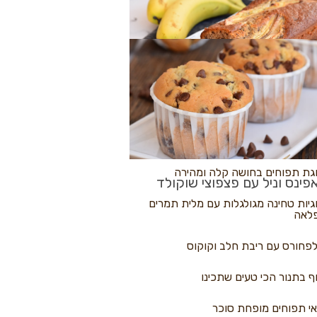
לולי פיצה
גת בננות
 נקראים
גת תפוחים בחושה קלה ומהירה
פינס וניל עם פצפוצי שוקולד
גיות טחינה מגולגלות עם מלית תמרים
לאה
פחורס עם ריבת חלב וקוקוס
ף בתנור הכי טעים שתכינו
י תפוחים מופחת סוכר