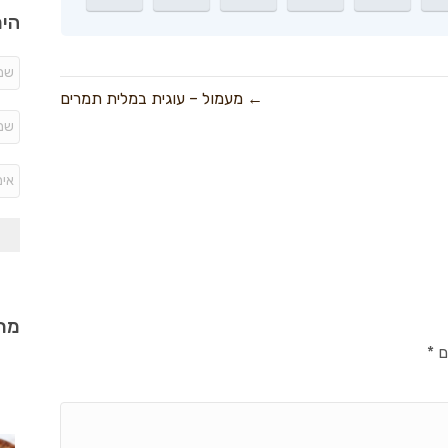
היר
← מעמול – עוגית במלית תמרים
מתכ
ם
*