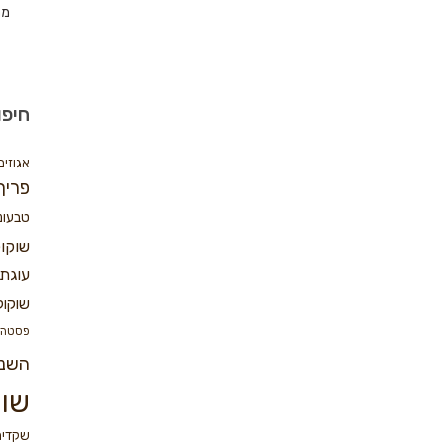
מת
חיפו
אגוזים
פריך
טבעונ
שוקו
עוגת 
שוקול
פסטה
השנ
שוק
שקדים