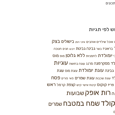
כונים
ש לפי תגיות
בצק
בישולים
אוכל שילדים אוהבים
אזני המן
גבינה
גבינות
בראוניז
חנוכה
בשר
חגים
דבש
ללא גלוטן
יומולדת
מוס
י
לחמניות
מוס
עוגיות
לד
מסקרפונה
מרנג
עוגה בחושה
עוגת יומולדת
גבינה
עוגת
עוגת מוס
פסח
עוגת שמרים
ד
עוגת שכבות
פאי
פורים
ראש
קוקוס
פריז
קצפת
קרמל
קינוח אישי
קיש
רות אופק
שבועות
ה
ולד
שמח במטבח
שמרים