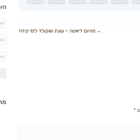
היר
← מהיום דיאטה – עוגת שוקולד לימי קיזוז
מתכ
ם
*