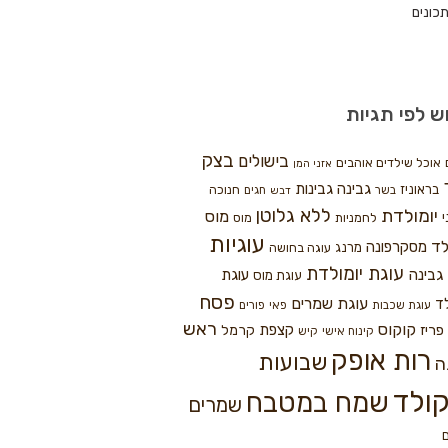
כונים
ש לפי תגיות
בצק
בישולים
אוכל שילדים אוהבים
אזני המן
גבינה
גבינות
בראוניז
חנוכה
בשר
חגים
דבש
ללא גלוטן
יומולדת
מוס
י
לחמניות
מוס
עוגיות
לד
מסקרפונה
מרנג
עוגה בחושה
עוגת יומולדת
גבינה
עוגת
עוגת מוס
פסח
עוגת שמרים
ד
עוגת שכבות
פאי
פורים
ראש
קוקוס
פריז
קצפת
קרמל
קינוח אישי
קיש
רות אופק
שבועות
ה
ולד
שמח במטבח
שמרים