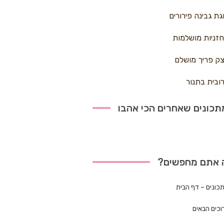
גת גבינה פירורים
זניות מושלמות
ק פריך מושלם
ובית בתנור
כונים שאחרים הכי אהבו
 אתם מחפשים?
כונים – דף הבית
וכים הבאים