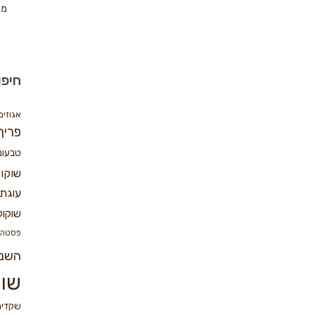
מת
חיפו
אגוזים
פריך
טבעונ
שוקו
עוגת 
שוקול
פסטה
השנ
שוק
שקדים