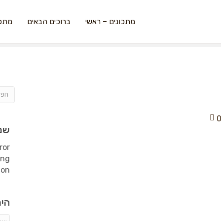
מתכונים – ראשי
ברוכים הבאים
מתכו
שמ
ror
ing
ion
היר