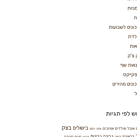
ניות
ח
ונים לשבועות
ולדת
אות
 צ'ק
אות שף
קייקס
ונים מהירים
ל
ש לפי תגיות
בצק
בישולים
אוכל שילדים אוהבים
אזני המן
גבינה
גבינות
בראוניז
חנוכה
בשר
חגים
דבש