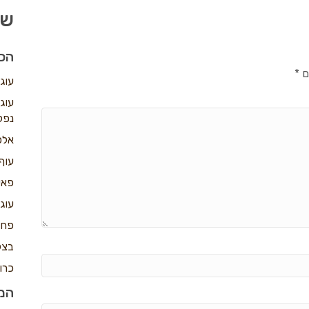
שו
הכי
ם
*
עוג
עוג
נפל
אלפ
עוף
פאי
עוג
פחז
בצק
כרו
המת