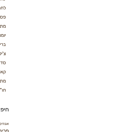
לחמ
פס
מתכ
יומ
ברי
צ'יק
סדנ
קאפ
מתכ
חו"
חיפו
אגוזים
פריך