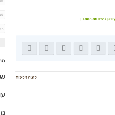
 כאן להדפסת המתכון
מתכ
שב
← לזניה אליפות
עו
מא