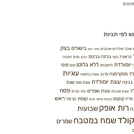
כונים
ש לפי תגיות
בצק
בישולים
אוכל שילדים אוהבים
אזני המן
גבינה
גבינות
בראוניז
חנוכה
בשר
חגים
דבש
ללא גלוטן
יומולדת
מוס
י
לחמניות
מוס
עוגיות
לד
מסקרפונה
מרנג
עוגה בחושה
עוגת יומולדת
גבינה
עוגת
עוגת מוס
פסח
עוגת שמרים
ד
עוגת שכבות
פאי
פורים
ראש
קוקוס
פריז
קצפת
קרמל
קינוח אישי
קיש
רות אופק
שבועות
ה
ולד
שמח במטבח
שמרים