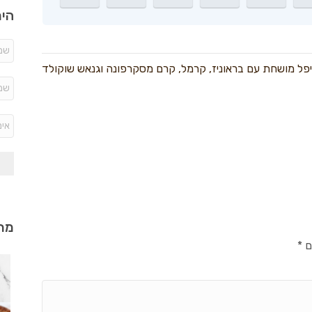
היר
פל מושחת עם בראוניז, קרמל, קרם מסקרפונה וגנאש שוקולד
מתכ
ם
*