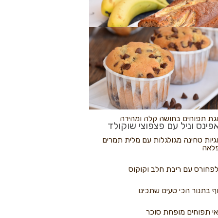
לולי פיצה
גת בננות
 נקראים
גת תפוחים בחושה קלה ומהירה
פינס וניל עם פצפוצי שוקולד
גיות טחינה מגולגלות עם מלית תמרים
לאה
פחורס עם ריבת חלב וקוקוס
ף בתנור הכי טעים שתכינו
י תפוחים מופחת סוכר