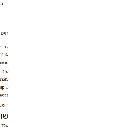
מת
חיפו
אגוזים
פריך
טבעונ
שוקו
עוגת 
שוקול
פסטה
השנ
שוק
שקדים