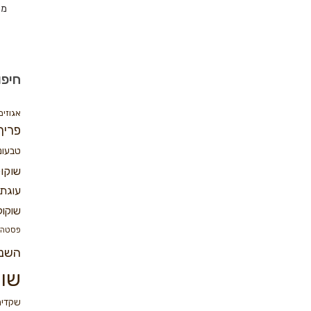
מת
חיפו
אגוזים
פריך
טבעונ
שוקו
עוגת 
שוקול
פסטה
השנ
שוק
שקדים