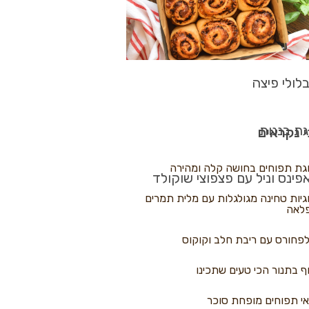
לולי פיצה
גת בננות
 נקראים
גת תפוחים בחושה קלה ומהירה
פינס וניל עם פצפוצי שוקולד
גיות טחינה מגולגלות עם מלית תמרים
לאה
פחורס עם ריבת חלב וקוקוס
ף בתנור הכי טעים שתכינו
י תפוחים מופחת סוכר