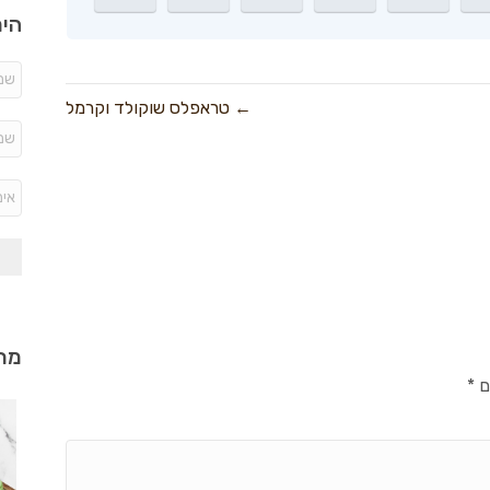
היר
← טראפלס שוקולד וקרמל
מתכ
ם
*