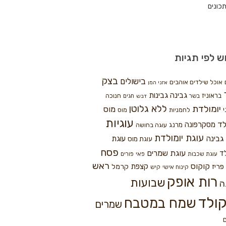
כונים
ש לפי תגיות
בצק
בישולים
אוכל שילדים אוהבים
אזני המן
גבינה
גבינות
בראוניז
חנוכה
בשר
חגים
דבש
ללא גלוטן
יומולדת
מוס
י
לחמניות
מוס
עוגיות
לד
מסקרפונה
מרנג
עוגה בחושה
עוגת יומולדת
גבינה
עוגת
עוגת מוס
פסח
עוגת שמרים
ד
עוגת שכבות
פאי
פורים
ראש
קוקוס
פריז
קצפת
קרמל
קינוח אישי
קיש
רות אופק
שבועות
ה
ולד
שמח במטבח
שמרים