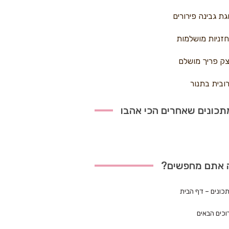
גת גבינה פירורים
זניות מושלמות
ק פריך מושלם
ובית בתנור
כונים שאחרים הכי אהבו
 אתם מחפשים?
כונים – דף הבית
וכים הבאים