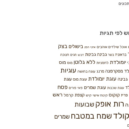
כונים
ש לפי תגיות
בצק
בישולים
אוכל שילדים אוהבים
אזני המן
גבינה
גבינות
בראוניז
חנוכה
בשר
חגים
דבש
ללא גלוטן
יומולדת
מוס
י
לחמניות
מוס
עוגיות
לד
מסקרפונה
מרנג
עוגה בחושה
עוגת יומולדת
גבינה
עוגת
עוגת מוס
פסח
עוגת שמרים
ד
עוגת שכבות
פאי
פורים
ראש
קוקוס
פריז
קצפת
קרמל
קינוח אישי
קיש
רות אופק
שבועות
ה
ולד
שמח במטבח
שמרים