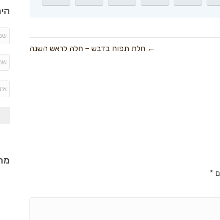
היר
← חלת תפוח בדבש – חלה לראש השנה
מתכ
ם
*