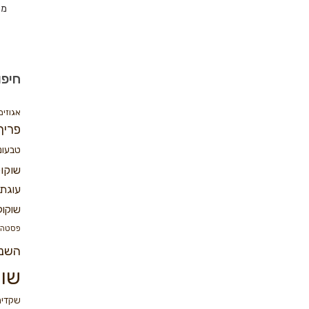
מת
חיפו
אגוזים
פריך
טבעונ
שוקו
עוגת 
שוקול
פסטה
השנ
שוק
שקדים