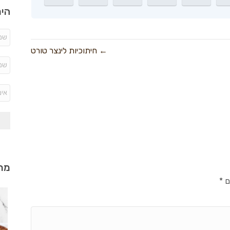
היר
← חיתוכיות לינצר טורט
מתכ
ם
*