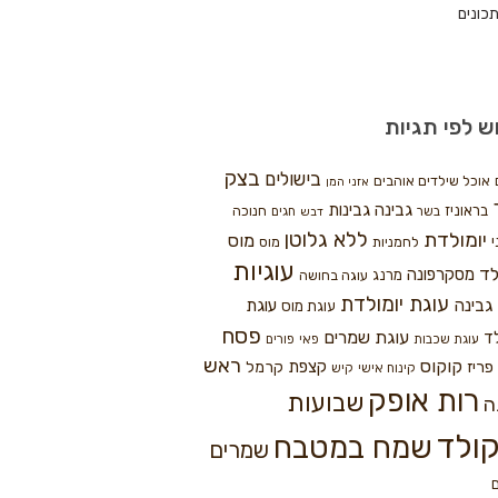
כונים
ש לפי תגיות
בצק
בישולים
אוכל שילדים אוהבים
אזני המן
גבינה
גבינות
בראוניז
חנוכה
בשר
חגים
דבש
ללא גלוטן
יומולדת
מוס
י
לחמניות
מוס
עוגיות
לד
מסקרפונה
מרנג
עוגה בחושה
עוגת יומולדת
גבינה
עוגת
עוגת מוס
פסח
עוגת שמרים
ד
עוגת שכבות
פאי
פורים
ראש
קוקוס
פריז
קצפת
קרמל
קינוח אישי
קיש
רות אופק
שבועות
ה
ולד
שמח במטבח
שמרים