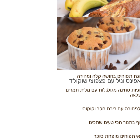
לולי פיצה
גת בננות
 נקראים
גת תפוחים בחושה קלה ומהירה
פינס וניל עם פצפוצי שוקולד
גיות טחינה מגולגלות עם מלית תמרים
לאה
פחורס עם ריבת חלב וקוקוס
ף בתנור הכי טעים שתכינו
י תפוחים מופחת סוכר