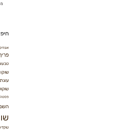
מת
חיפו
אגוזים
פריך
טבעונ
שוקו
עוגת 
שוקול
פסטה
השנ
שוק
שקדים