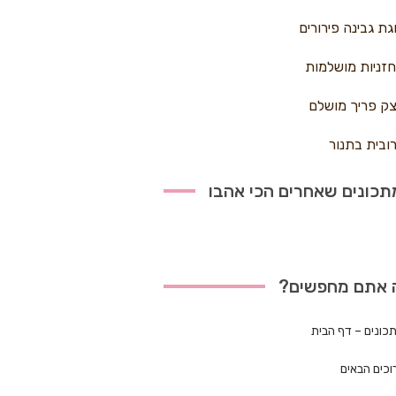
גת גבינה פירורים
זניות מושלמות
ק פריך מושלם
ובית בתנור
כונים שאחרים הכי אהבו
 אתם מחפשים?
כונים – דף הבית
וכים הבאים