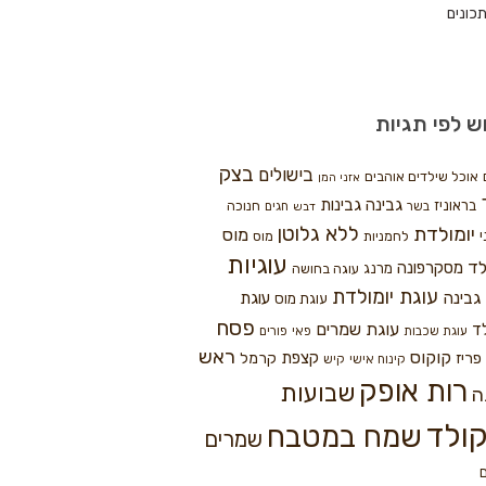
כונים
ש לפי תגיות
בצק
בישולים
אוכל שילדים אוהבים
אזני המן
גבינה
גבינות
בראוניז
חנוכה
בשר
חגים
דבש
ללא גלוטן
יומולדת
מוס
י
לחמניות
מוס
עוגיות
לד
מסקרפונה
מרנג
עוגה בחושה
עוגת יומולדת
גבינה
עוגת
עוגת מוס
פסח
עוגת שמרים
ד
עוגת שכבות
פאי
פורים
ראש
קוקוס
פריז
קצפת
קרמל
קינוח אישי
קיש
רות אופק
שבועות
ה
ולד
שמח במטבח
שמרים