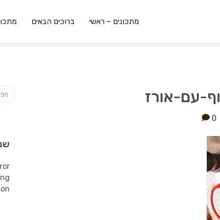
מתכונים – ראשי
ברוכים הבאים
מתכונ
ף-עם-אורז
0
שמ
ror
ing
ion