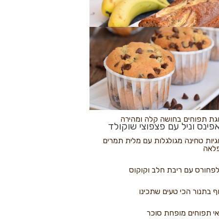
לולי פיצה
גת בננות
 נקראים
גת תפוחים בחושה קלה ומהירה
פינס וניל עם פצפוצי שוקולד
גיות טחינה מגולגלות עם מלית תמרים
לאה
פחורס עם ריבת חלב וקוקוס
ף בתנור הכי טעים שתכינו
י תפוחים מופחת סוכר