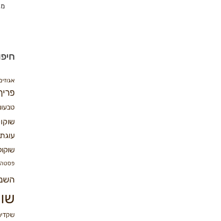
מת
חיפו
אגוזים
פריך
טבעונ
שוקו
עוגת 
שוקול
פסטה
השנ
שוק
שקדים