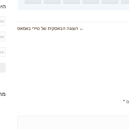
היר
← העוגה הבאסקית של טיירי באמאס
מתכ
ם
*