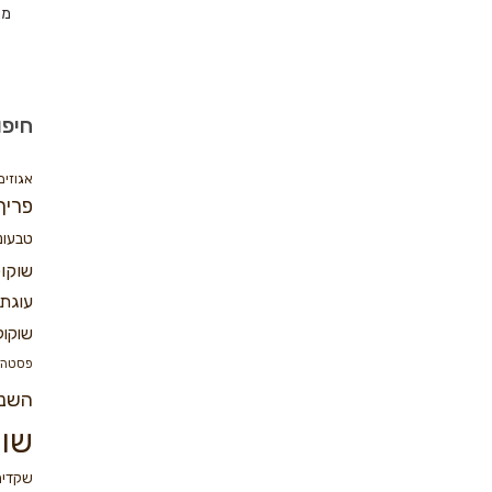
מת
חיפו
אגוזים
פריך
טבעונ
שוקו
עוגת 
שוקול
פסטה
השנ
שוק
שקדים