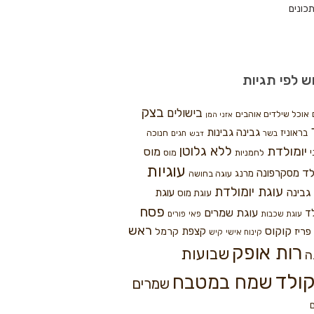
כונים
ש לפי תגיות
בצק
בישולים
אוכל שילדים אוהבים
אזני המן
גבינה
גבינות
בראוניז
חנוכה
בשר
חגים
דבש
ללא גלוטן
יומולדת
מוס
י
לחמניות
מוס
עוגיות
לד
מסקרפונה
מרנג
עוגה בחושה
עוגת יומולדת
גבינה
עוגת
עוגת מוס
פסח
עוגת שמרים
ד
עוגת שכבות
פאי
פורים
ראש
קוקוס
פריז
קצפת
קרמל
קינוח אישי
קיש
רות אופק
שבועות
ה
ולד
שמח במטבח
שמרים