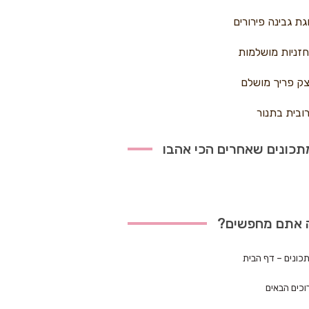
גת גבינה פירורים
זניות מושלמות
ק פריך מושלם
ובית בתנור
כונים שאחרים הכי אהבו
 אתם מחפשים?
כונים – דף הבית
וכים הבאים