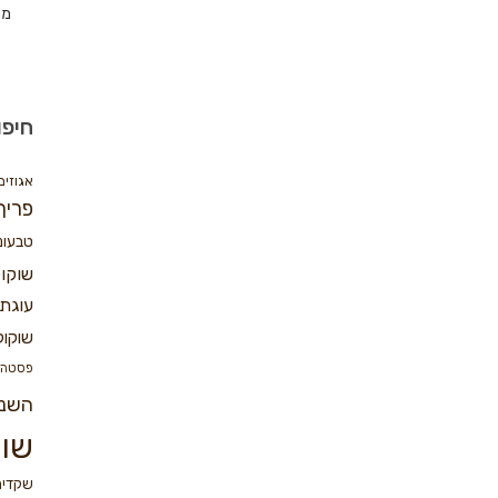
מת
חיפו
אגוזים
פריך
טבעונ
שוקו
עוגת 
שוקול
פסטה
השנ
שוק
שקדים