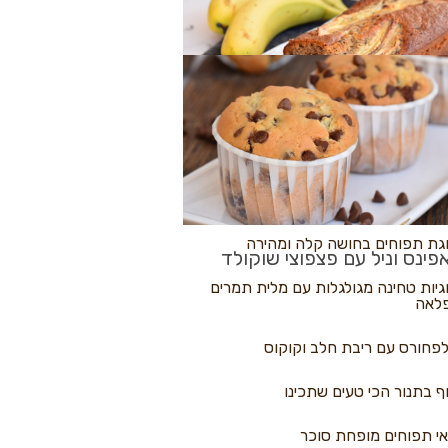
לולי פיצה
גת בננות
 נקראים
גת תפוחים בחושה קלה ומהירה
פינס וניל עם פצפוצי שוקולד
גיות טחינה מגולגלות עם מלית תמרים
לאה
פחורס עם ריבת חלב וקוקוס
ף בתנור הכי טעים שתכינו
י תפוחים מופחת סוכר