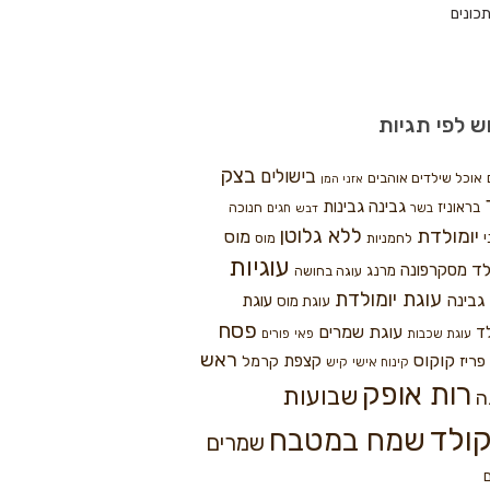
כונים
ש לפי תגיות
בצק
בישולים
אוכל שילדים אוהבים
אזני המן
גבינה
גבינות
בראוניז
חנוכה
בשר
חגים
דבש
ללא גלוטן
יומולדת
מוס
י
לחמניות
מוס
עוגיות
לד
מסקרפונה
מרנג
עוגה בחושה
עוגת יומולדת
גבינה
עוגת
עוגת מוס
פסח
עוגת שמרים
ד
עוגת שכבות
פאי
פורים
ראש
קוקוס
פריז
קצפת
קרמל
קינוח אישי
קיש
רות אופק
שבועות
ה
ולד
שמח במטבח
שמרים