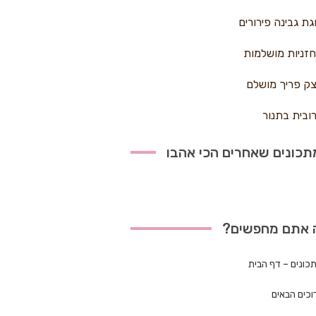
גת גבינה פירורים
זניות מושלמות
ק פריך מושלם
ובית בתנור
כונים שאחרים הכי אהבו
 אתם מחפשים?
כונים – דף הבית
וכים הבאים