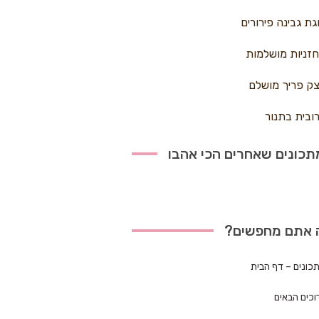
גת גבינה פירורים
זניות מושלמות
ק פריך מושלם
ובית בתנור
כונים שאחרים הכי אהבו
 אתם מחפשים?
כונים – דף הבית
וכים הבאים