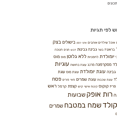
כונים
ש לפי תגיות
בצק
בישולים
אוכל שילדים אוהבים
אזני המן
גבינה
גבינות
בראוניז
חנוכה
בשר
חגים
דבש
ללא גלוטן
יומולדת
מוס
י
לחמניות
מוס
עוגיות
לד
מסקרפונה
מרנג
עוגה בחושה
עוגת יומולדת
גבינה
עוגת
עוגת מוס
פסח
עוגת שמרים
ד
עוגת שכבות
פאי
פורים
ראש
קוקוס
פריז
קצפת
קרמל
קינוח אישי
קיש
רות אופק
שבועות
ה
ולד
שמח במטבח
שמרים