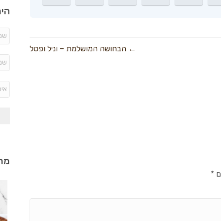
היר
← הבחושה המושלמת – וניל ופטל
מתכ
ם
*