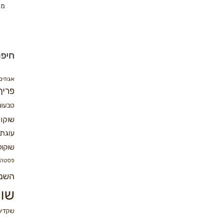
מת
חיפו
אגוזים
פריך
טבעונ
שוקו
עוגת 
שוקול
פסטה
השנ
שוק
שקדים