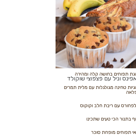
לולי פיצה
גת בננות
 נקראים
גת תפוחים בחושה קלה ומהירה
פינס וניל עם פצפוצי שוקולד
גיות טחינה מגולגלות עם מלית תמרים
לאה
פחורס עם ריבת חלב וקוקוס
ף בתנור הכי טעים שתכינו
י תפוחים מופחת סוכר