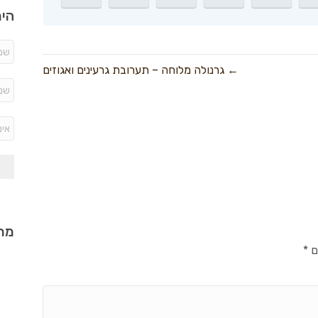
היר
← גרנולה מלוחה – תערובת גרעינים ואגוזים
מתכ
ם
*