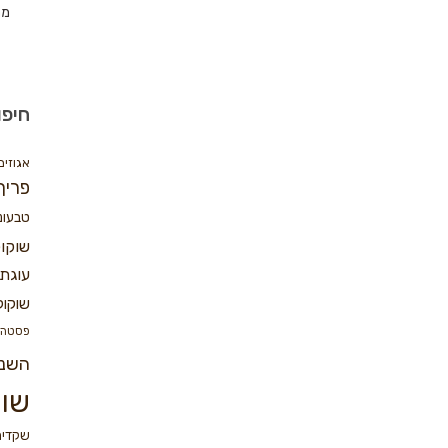
מת
חיפו
אגוזים
פריך
טבעונ
שוקו
עוגת 
שוקול
פסטה
השנ
שוק
שקדים