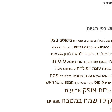
כונים
ש לפי תגיות
בצק
בישולים
אוכל שילדים אוהבים
אזני המן
גבינה
גבינות
בראוניז
חנוכה
בשר
חגים
דבש
ללא גלוטן
יומולדת
מוס
י
לחמניות
מוס
עוגיות
לד
מסקרפונה
מרנג
עוגה בחושה
עוגת יומולדת
גבינה
עוגת
עוגת מוס
פסח
עוגת שמרים
ד
עוגת שכבות
פאי
פורים
ראש
קוקוס
פריז
קצפת
קרמל
קינוח אישי
קיש
רות אופק
שבועות
ה
ולד
שמח במטבח
שמרים