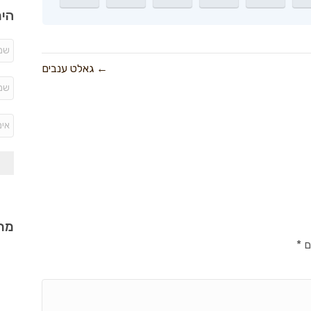
היר
← גאלט ענבים
מתכ
ם
*