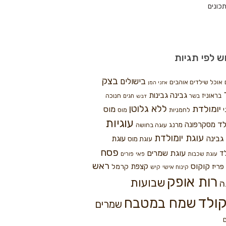
כונים
ש לפי תגיות
בצק
בישולים
אוכל שילדים אוהבים
אזני המן
גבינה
גבינות
בראוניז
חנוכה
בשר
חגים
דבש
ללא גלוטן
יומולדת
מוס
י
לחמניות
מוס
עוגיות
לד
מסקרפונה
מרנג
עוגה בחושה
עוגת יומולדת
גבינה
עוגת
עוגת מוס
פסח
עוגת שמרים
ד
עוגת שכבות
פאי
פורים
ראש
קוקוס
פריז
קצפת
קרמל
קינוח אישי
קיש
רות אופק
שבועות
ה
ולד
שמח במטבח
שמרים