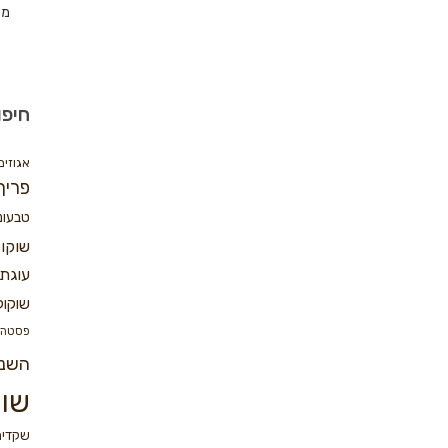
מת
חיפו
אגוזים
פריך
טבעונ
שוקו
עוגת 
שוקול
פסטה
השנ
שוק
שקדים