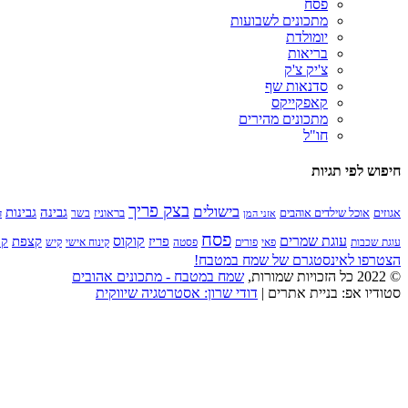
פסח
מתכונים לשבועות
יומולדת
בריאות
צ'יק צ'ק
סדנאות שף
קאפקייקס
מתכונים מהירים
חו"ל
חיפוש לפי תגיות
בצק פריך
בישולים
גבינה
גבינות
בראוניז
אגוזים
אוכל שילדים אוהבים
בשר
אזני המן
ד
פסח
קוקוס
עוגת שמרים
קצפת
פריז
קר
עוגת שכבות
פאי
פורים
פסטה
קינוח אישי
קיש
הצטרפו לאינסטגרם של שמח במטבח!
© 2022 כל הזכויות שמורות,
שמח במטבח - מתכונים אהובים
סטודיו אפ: בניית אתרים |
דודי שרון: אסטרטגיה שיווקית