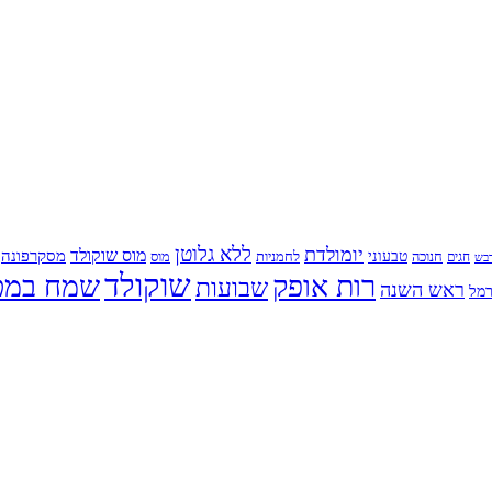
ללא גלוטן
יומולדת
מוס שוקולד
מסקרפונה
טבעוני
חנוכה
לחמניות
מוס
חגים
בש
שוקולד
רות אופק
שמח במט
שבועות
ראש השנה
מל