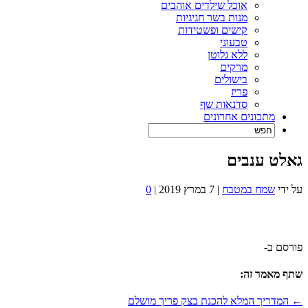
אוכל שילדים אוהבים
מנות בשר חגיגיות
קישים ופשטידות
טבעוני
ללא גלוטן
מרקים
בישולים
פריז
סדנאות שף
מתכונים אחרונים
גאלט ענבים
על ידי
שמח במטבח
|
7 במרץ 2019
|
0
פורסם ב-
שתף מאמר זה:
← המדריך המלא להכנת בצק פריך מושלם