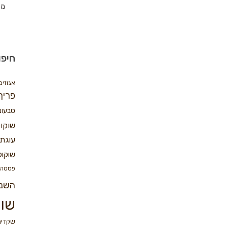
מת
חיפו
אגוזים
פריך
טבעונ
שוקו
עוגת 
שוקול
פסטה
השנ
שוק
שקדים