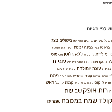
כונים
ש לפי תגיות
בצק
בישולים
אוכל שילדים אוהבים
אזני המן
גבינה
גבינות
בראוניז
חנוכה
בשר
חגים
דבש
ללא גלוטן
יומולדת
מוס
י
לחמניות
מוס
עוגיות
לד
מסקרפונה
מרנג
עוגה בחושה
עוגת יומולדת
גבינה
עוגת
עוגת מוס
פסח
עוגת שמרים
ד
עוגת שכבות
פאי
פורים
ראש
קוקוס
פריז
קצפת
קרמל
קינוח אישי
קיש
רות אופק
שבועות
ה
ולד
שמח במטבח
שמרים