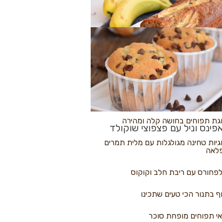
לולי פיצה
גת בננות
 נקראים
גת תפוחים בחושה קלה ומהירה
פינס וניל עם פצפוצי שוקולד
גיות טחינה מגולגלות עם מלית תמרים
לאה
פחורס עם ריבת חלב וקוקוס
ף בתנור הכי טעים שתכינו
י תפוחים מופחת סוכר