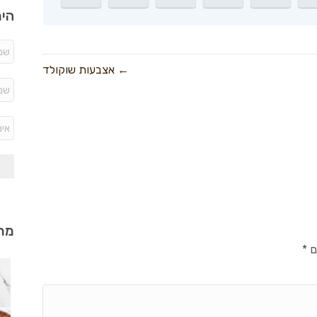
היר
← אצבעות שוקולד
מתכ
ם
*