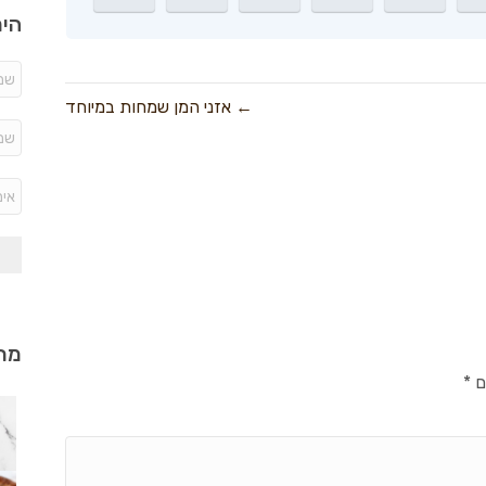
היר
← אזני המן שמחות במיוחד
מתכ
ם
*