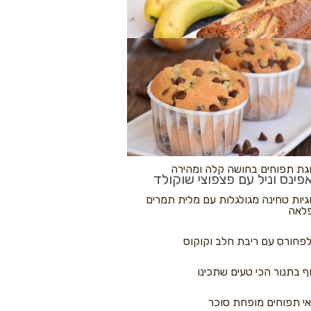
לולי פיצה
גת בננות
 נקראים
גת תפוחים בחושה קלה ומהירה
פינס וניל עם פצפוצי שוקולד
גיות טחינה מגולגלות עם מלית תמרים
לאה
פחורס עם ריבת חלב וקוקוס
ף בתנור הכי טעים שתכינו
י תפוחים מופחת סוכר