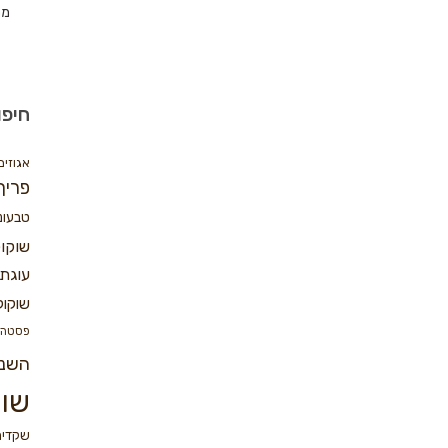
מת
חיפו
אגוזים
פריך
טבעונ
שוקו
עוגת 
שוקול
פסטה
השנ
שוק
שקדים