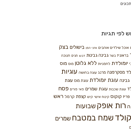
כונים
ש לפי תגיות
בצק
בישולים
אוכל שילדים אוהבים
אזני המן
גבינה
גבינות
בראוניז
חנוכה
בשר
חגים
דבש
ללא גלוטן
יומולדת
מוס
י
לחמניות
מוס
עוגיות
לד
מסקרפונה
מרנג
עוגה בחושה
עוגת יומולדת
גבינה
עוגת
עוגת מוס
פסח
עוגת שמרים
ד
עוגת שכבות
פאי
פורים
ראש
קוקוס
פריז
קצפת
קרמל
קינוח אישי
קיש
רות אופק
שבועות
ה
ולד
שמח במטבח
שמרים