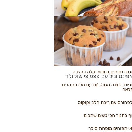
לולי פיצה
גת בננות
 נקראים
גת תפוחים בחושה קלה ומהירה
פינס וניל עם פצפוצי שוקולד
גיות טחינה מגולגלות עם מלית תמרים
לאה
פחורס עם ריבת חלב וקוקוס
ף בתנור הכי טעים שתכינו
י תפוחים מופחת סוכר