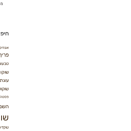
מת
חיפו
אגוזים
פריך
טבעונ
שוקו
עוגת 
שוקול
פסטה
השנ
שוק
שקדים