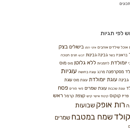
כונים
ש לפי תגיות
בצק
בישולים
אוכל שילדים אוהבים
אזני המן
גבינה
גבינות
בראוניז
חנוכה
בשר
חגים
דבש
ללא גלוטן
יומולדת
מוס
י
לחמניות
מוס
עוגיות
לד
מסקרפונה
מרנג
עוגה בחושה
עוגת יומולדת
גבינה
עוגת
עוגת מוס
פסח
עוגת שמרים
ד
עוגת שכבות
פאי
פורים
ראש
קוקוס
פריז
קצפת
קרמל
קינוח אישי
קיש
רות אופק
שבועות
ה
ולד
שמח במטבח
שמרים