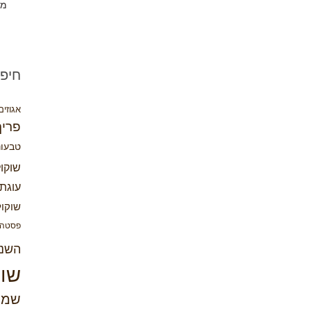
מת
חיפו
אגוזים
פריך
טבעונ
שוקו
עוגת 
שוקול
פסטה
השנ
שוק
שמר