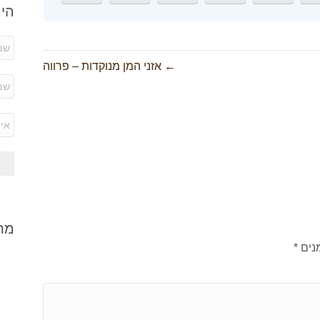
היר
← אזני המן מנוקדות – פרווה
מתכ
נים
*