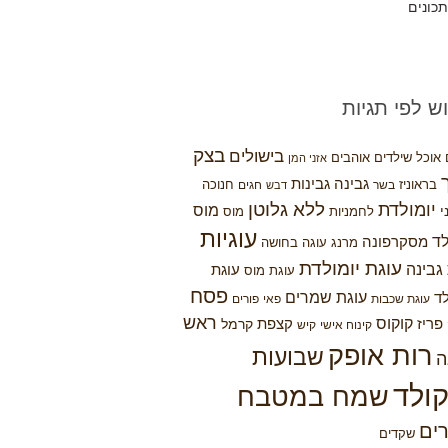
כונים
ש לפי תגיות
בצק
בישולים
אוכל שילדים אוהבים
אזני המן
גבינה
גבינות
בראוניז
בשר
חגים
חנוכה
דבש
יומולדת
ללא גלוטן
מוס
י
לחמניות
מוס
עוגיות
לד
מסקרפונה
מרנג
עוגה בחושה
עוגת יומולדת
גבינה
עוגת
עוגת מוס
פסח
ד
עוגת שמרים
עוגת שכבות
פאי
פורים
ראש
קוקוס
קצפת
פריז
קרמל
קינוח אישי
קיש
רות אופק
שבועות
ה
ולד
שמח במטבח
ים
שקדים