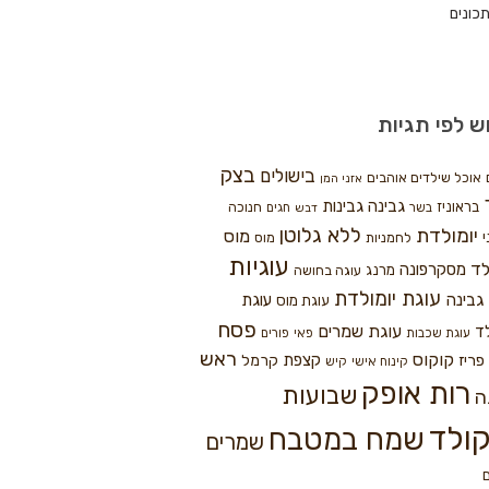
כונים
ש לפי תגיות
בצק
בישולים
אוכל שילדים אוהבים
אזני המן
גבינה
גבינות
בראוניז
חנוכה
בשר
חגים
דבש
ללא גלוטן
יומולדת
מוס
י
לחמניות
מוס
עוגיות
לד
מסקרפונה
מרנג
עוגה בחושה
עוגת יומולדת
גבינה
עוגת
עוגת מוס
פסח
עוגת שמרים
ד
עוגת שכבות
פאי
פורים
ראש
קוקוס
פריז
קצפת
קרמל
קינוח אישי
קיש
רות אופק
שבועות
ה
ולד
שמח במטבח
שמרים