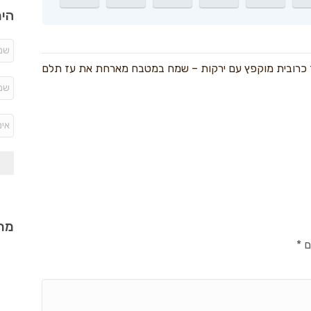
היר
 כרובית מוקפץ עם ירקות – שמח במטבח מארחת את עז תלם
מתכ
ם
*