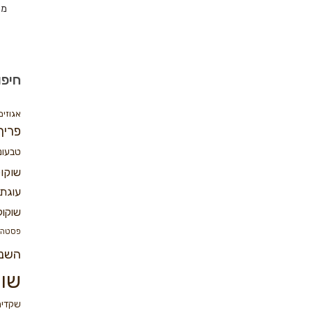
מת
חיפו
אגוזים
פריך
טבעונ
שוקו
עוגת 
שוקול
פסטה
השנ
שוק
שקדים