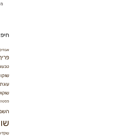
מת
חיפו
אגוזים
פריך
טבעונ
שוקו
עוגת 
שוקול
פסטה
השנ
שוק
שקדים