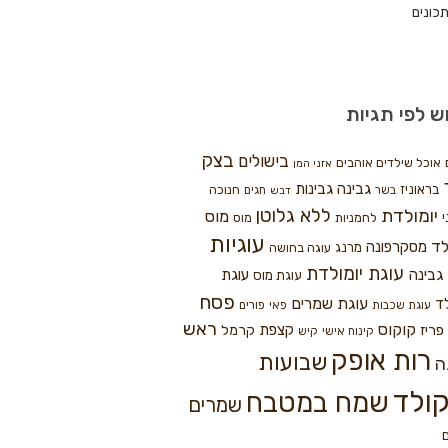
כונים
ש לפי תגיות
בצק
בישולים
אוכל שילדים אוהבים
אזני המן
גבינה
גבינות
בראוניז
חנוכה
בשר
חגים
דבש
ללא גלוטן
יומולדת
מוס
י
לחמניות
מוס
עוגיות
לד
מסקרפונה
מרנג
עוגה בחושה
עוגת יומולדת
גבינה
עוגת
עוגת מוס
פסח
עוגת שמרים
ד
עוגת שכבות
פאי
פורים
ראש
קוקוס
פריז
קצפת
קרמל
קינוח אישי
קיש
רות אופק
שבועות
ה
ולד
שמח במטבח
שמרים