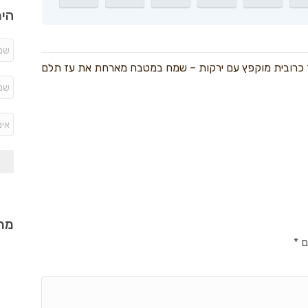
היר
 כרובית מוקפץ עם ירקות – שמח במטבח מארחת את עז תלם
מתכ
ם
*