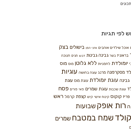
כונים
ש לפי תגיות
בצק
בישולים
אוכל שילדים אוהבים
אזני המן
גבינה
גבינות
בראוניז
חנוכה
בשר
חגים
דבש
ללא גלוטן
יומולדת
מוס
י
לחמניות
מוס
עוגיות
לד
מסקרפונה
מרנג
עוגה בחושה
עוגת יומולדת
גבינה
עוגת
עוגת מוס
פסח
עוגת שמרים
ד
עוגת שכבות
פאי
פורים
ראש
קוקוס
פריז
קצפת
קרמל
קינוח אישי
קיש
רות אופק
שבועות
ה
ולד
שמח במטבח
שמרים