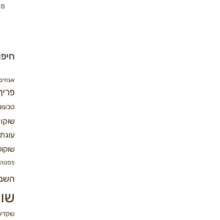
מת
חיפו
אגוזים
פריך
טבעונ
שוקו
עוגת 
שוקול
פסטה
השנ
שוק
שקדים