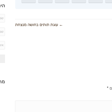
היר
← עוגת תותים בחושה מנצחת
מתכ
ם
*