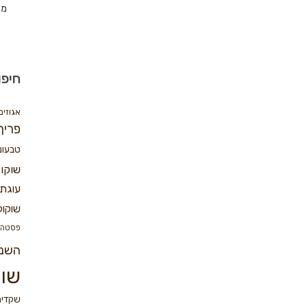
מת
חיפו
אגוזים
פריך
טבעונ
שוקו
עוגת 
שוקול
פסטה
השנ
שוק
שקדים