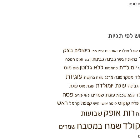
כונים
ש לפי תגיות
בצק
בישולים
אוכל שילדים אוהבים
אזני המן
גבינה
גבינות
בראוניז
חנוכה
בשר
חגים
דבש
ללא גלוטן
יומולדת
מוס
י
לחמניות
מוס
עוגיות
לד
מסקרפונה
מרנג
עוגה בחושה
עוגת יומולדת
גבינה
עוגת
עוגת מוס
פסח
עוגת שמרים
ד
עוגת שכבות
פאי
פורים
ראש
קוקוס
פריז
קצפת
קרמל
קינוח אישי
קיש
רות אופק
שבועות
ה
ולד
שמח במטבח
שמרים