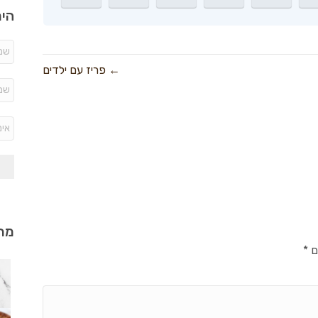
היר
← פריז עם ילדים
מתכ
ם
*