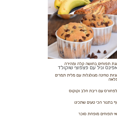
לולי פיצה
גת בננות
 נקראים
גת תפוחים בחושה קלה ומהירה
פינס וניל עם פצפוצי שוקולד
גיות טחינה מגולגלות עם מלית תמרים
לאה
פחורס עם ריבת חלב וקוקוס
ף בתנור הכי טעים שתכינו
י תפוחים מופחת סוכר