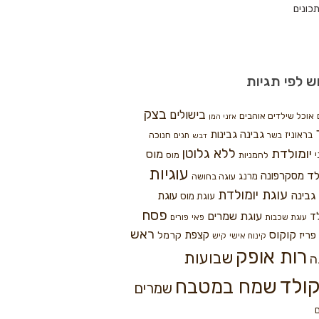
כונים
ש לפי תגיות
בצק
בישולים
אוכל שילדים אוהבים
אזני המן
גבינה
גבינות
בראוניז
חנוכה
בשר
חגים
דבש
ללא גלוטן
יומולדת
מוס
י
לחמניות
מוס
עוגיות
לד
מסקרפונה
מרנג
עוגה בחושה
עוגת יומולדת
גבינה
עוגת
עוגת מוס
פסח
עוגת שמרים
ד
עוגת שכבות
פאי
פורים
ראש
קוקוס
פריז
קצפת
קרמל
קינוח אישי
קיש
רות אופק
שבועות
ה
ולד
שמח במטבח
שמרים