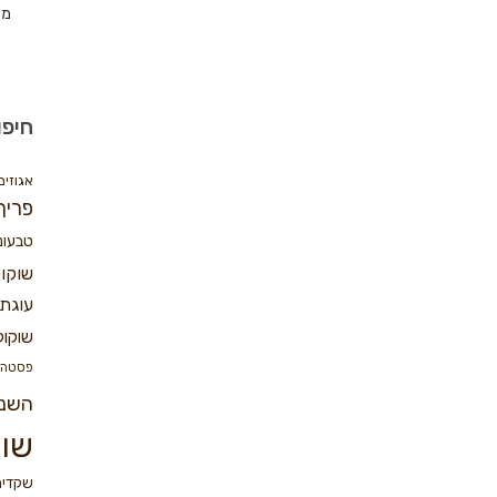
מת
חיפו
אגוזים
פריך
טבעונ
שוקו
עוגת 
שוקול
פסטה
השנ
שוק
שקדים