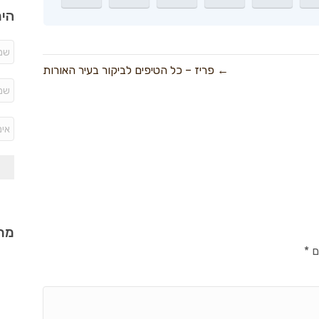
היר
← פריז – כל הטיפים לביקור בעיר האורות
מתכ
ם
*