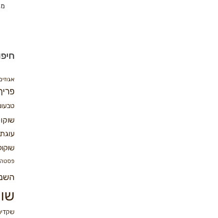
מת
חיפו
אגוזים
פריך
טבעונ
שוקו
עוגת 
שוקול
פסטה
השנ
שוק
שקדים