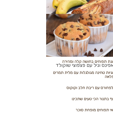
לולי פיצה
גת בננות
 נקראים
גת תפוחים בחושה קלה ומהירה
פינס וניל עם פצפוצי שוקולד
גיות טחינה מגולגלות עם מלית תמרים
לאה
פחורס עם ריבת חלב וקוקוס
ף בתנור הכי טעים שתכינו
י תפוחים מופחת סוכר