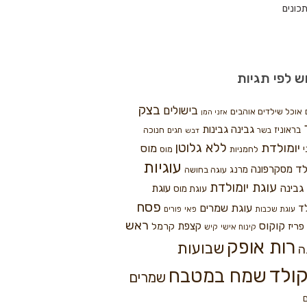
כונים
ש לפי תגיות
בצק
בישולים
אוכל שילדים אוהבים
אזני המן
גבינה
גבינות
בראוניז
חנוכה
בשר
חגים
דבש
ללא גלוטן
יומולדת
מוס
י
לחמניות
מוס
עוגיות
לד
מסקרפונה
מרנג
עוגה בחושה
עוגת יומולדת
גבינה
עוגת
עוגת מוס
פסח
עוגת שמרים
ד
עוגת שכבות
פאי
פורים
ראש
קוקוס
פריז
קצפת
קרמל
קינוח אישי
קיש
רות אופק
שבועות
ה
ולד
שמח במטבח
שמרים