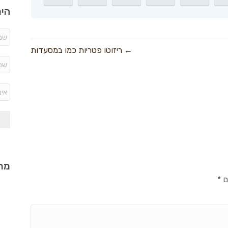
היר
← ריזוטו פטריות כמו במסעדות
מתכ
ם
*