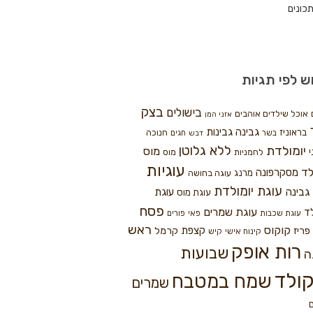
כונים
ש לפי תגיות
בצק
בישולים
אוכל שילדים אוהבים
אזני המן
גבינה
גבינות
בראוניז
חנוכה
בשר
חגים
דבש
ללא גלוטן
יומולדת
מוס
י
לחמניות
מוס
עוגיות
לד
מסקרפונה
מרנג
עוגה בחושה
עוגת יומולדת
גבינה
עוגת
עוגת מוס
פסח
עוגת שמרים
ד
עוגת שכבות
פאי
פורים
ראש
קוקוס
פריז
קצפת
קרמל
קינוח אישי
קיש
רות אופק
שבועות
ה
ולד
שמח במטבח
שמרים