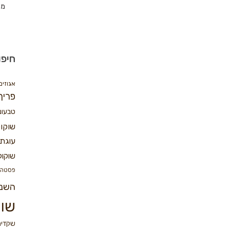
מת
חיפו
אגוזים
פריך
טבעונ
שוקו
עוגת 
שוקול
פסטה
השנ
שוק
שקדים