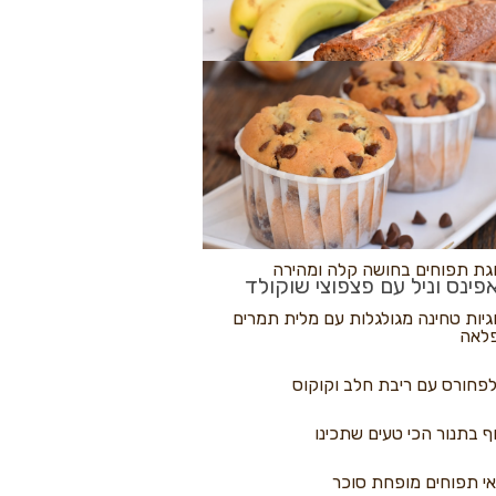
לולי פיצה
גת בננות
 נקראים
גת תפוחים בחושה קלה ומהירה
פינס וניל עם פצפוצי שוקולד
גיות טחינה מגולגלות עם מלית תמרים
לאה
פחורס עם ריבת חלב וקוקוס
ף בתנור הכי טעים שתכינו
י תפוחים מופחת סוכר