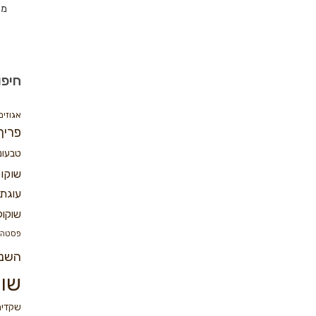
מת
חיפו
אגוזים
פריך
טבעונ
שוקו
עוגת 
שוקול
פסטה
השנ
שוק
שקדים