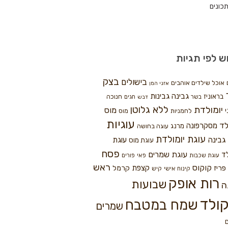
כונים
ש לפי תגיות
בצק
בישולים
אוכל שילדים אוהבים
אזני המן
גבינה
גבינות
בראוניז
חנוכה
בשר
חגים
דבש
ללא גלוטן
יומולדת
מוס
י
לחמניות
מוס
עוגיות
לד
מסקרפונה
מרנג
עוגה בחושה
עוגת יומולדת
גבינה
עוגת
עוגת מוס
פסח
עוגת שמרים
ד
עוגת שכבות
פאי
פורים
ראש
קוקוס
פריז
קצפת
קרמל
קינוח אישי
קיש
רות אופק
שבועות
ה
ולד
שמח במטבח
שמרים