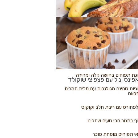
לולי פיצה
גת בננות
 נקראים
גת תפוחים בחושה קלה ומהירה
פינס וניל עם פצפוצי שוקולד
גיות טחינה מגולגלות עם מלית תמרים
לאה
פחורס עם ריבת חלב וקוקוס
ף בתנור הכי טעים שתכינו
י תפוחים מופחת סוכר