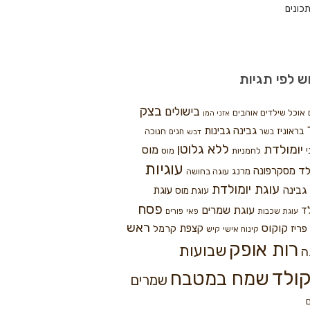
כונים
ש לפי תגיות
בצק
בישולים
אוכל שילדים אוהבים
אזני המן
גבינה
גבינות
בראוניז
חנוכה
בשר
חגים
דבש
ללא גלוטן
יומולדת
מוס
י
לחמניות
מוס
עוגיות
לד
מסקרפונה
מרנג
עוגה בחושה
עוגת יומולדת
גבינה
עוגת
עוגת מוס
פסח
עוגת שמרים
ד
עוגת שכבות
פאי
פורים
ראש
קוקוס
פריז
קצפת
קרמל
קינוח אישי
קיש
רות אופק
שבועות
ה
ולד
שמח במטבח
שמרים