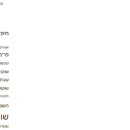
מת
חיפו
אגוזים
פריך
טבעונ
שוקו
עוגת 
שוקול
פסטה
השנ
שוק
שקדים