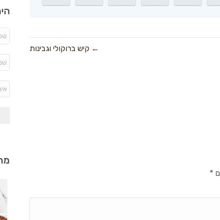
היר
← קיש ברוקולי וגבינות
מתכ
ם
*