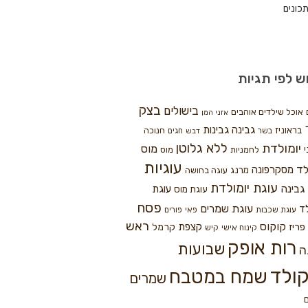
כונים
ש לפי תגיות
בצק
בישולים
אוכל שילדים אוהבים
אזני המן
גבינה
גבינות
בראוניז
חנוכה
בשר
חגים
דבש
ללא גלוטן
יומולדת
מוס
י
לחמניות
מוס
עוגיות
לד
מסקרפונה
מרנג
עוגה בחושה
עוגת יומולדת
גבינה
עוגת
עוגת מוס
פסח
עוגת שמרים
ד
עוגת שכבות
פאי
פורים
ראש
קוקוס
פריז
קצפת
קרמל
קינוח אישי
קיש
רות אופק
שבועות
ה
ולד
שמח במטבח
שמרים