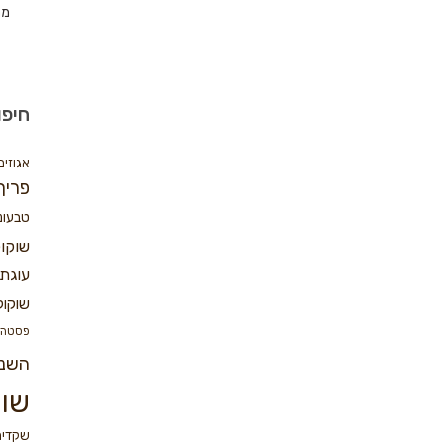
מת
חיפו
אגוזים
פריך
טבעונ
שוקו
עוגת 
שוקול
פסטה
השנ
שוק
שקדים