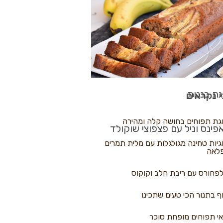
לולי פיצה
גת בננות
 נקראים
גת תפוחים בחושה קלה ומהירה
פינס וניל עם פצפוצי שוקולד
גיות טחינה מגולגלות עם מלית תמרים
לאה
פחורס עם ריבת חלב וקוקוס
ף בתנור הכי טעים שתכינו
י תפוחים מופחת סוכר