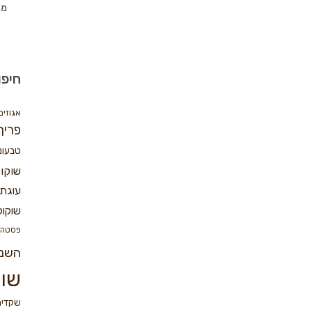
מת
חיפו
אגוזים
פריך
טבעונ
שוקו
עוגת 
שוקול
פסטה
השנ
שוק
שקדים