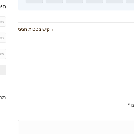
היר
← קיש בטטות חגיגי
מתכ
ם
*