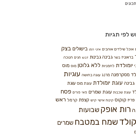
כונים
ש לפי תגיות
בצק
בישולים
אוכל שילדים אוהבים
אזני המן
גבינה
גבינות
בראוניז
חנוכה
בשר
חגים
דבש
ללא גלוטן
יומולדת
מוס
י
לחמניות
מוס
עוגיות
לד
מסקרפונה
מרנג
עוגה בחושה
עוגת יומולדת
גבינה
עוגת
עוגת מוס
פסח
עוגת שמרים
ד
עוגת שכבות
פאי
פורים
ראש
קוקוס
פריז
קצפת
קרמל
קינוח אישי
קיש
רות אופק
שבועות
ה
ולד
שמח במטבח
שמרים