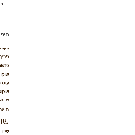
מת
חיפו
אגוזים
פריך
טבעונ
שוקו
עוגת 
שוקול
פסטה
השנ
שוק
שקדים