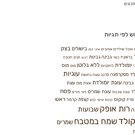
כונים
ש לפי תגיות
בצק
בישולים
אוכל שילדים אוהבים
אזני המן
גבינה
גבינות
בראוניז
חנוכה
בשר
חגים
דבש
ללא גלוטן
יומולדת
מוס
י
לחמניות
מוס
עוגיות
לד
מסקרפונה
מרנג
עוגה בחושה
עוגת יומולדת
גבינה
עוגת
עוגת מוס
פסח
עוגת שמרים
ד
עוגת שכבות
פאי
פורים
ראש
קוקוס
פריז
קצפת
קרמל
קינוח אישי
קיש
רות אופק
שבועות
ה
ולד
שמח במטבח
שמרים