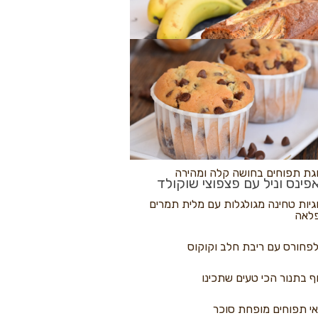
לולי פיצה
גת בננות
 נקראים
גת תפוחים בחושה קלה ומהירה
פינס וניל עם פצפוצי שוקולד
גיות טחינה מגולגלות עם מלית תמרים
לאה
פחורס עם ריבת חלב וקוקוס
ף בתנור הכי טעים שתכינו
י תפוחים מופחת סוכר