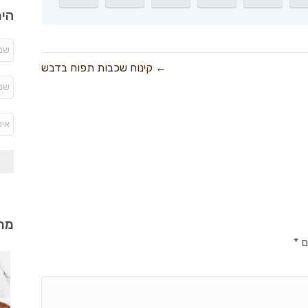
היר
← קינוח שכבות תפוח בדבש
מתכ
ם
*