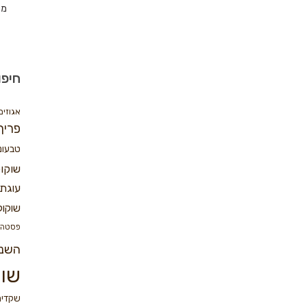
מת
חיפו
אגוזים
פריך
טבעונ
שוקו
עוגת 
שוקול
פסטה
השנ
שוק
שקדים