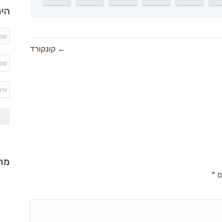
היר
← קונקורד
מתכ
ם
*