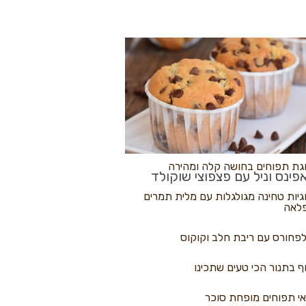
לולי פיצה
גת בננות
 נקראים
גת תפוחים בחושה קלה ומהירה
פינס וניל עם פצפוצי שוקולד
גיות טחינה מגולגלות עם מלית תמרים
לאה
פחורס עם ריבת חלב וקוקוס
ף בתנור הכי טעים שתכינו
י תפוחים מופחת סוכר