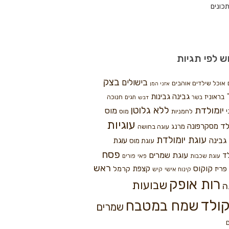
כונים
ש לפי תגיות
בצק
בישולים
אוכל שילדים אוהבים
אזני המן
גבינה
גבינות
בראוניז
חנוכה
בשר
חגים
דבש
ללא גלוטן
יומולדת
מוס
י
לחמניות
מוס
עוגיות
לד
מסקרפונה
מרנג
עוגה בחושה
עוגת יומולדת
גבינה
עוגת
עוגת מוס
פסח
עוגת שמרים
ד
עוגת שכבות
פאי
פורים
ראש
קוקוס
פריז
קצפת
קרמל
קינוח אישי
קיש
רות אופק
שבועות
ה
ולד
שמח במטבח
שמרים