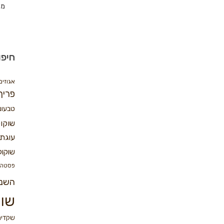
מת
חיפו
אגוזים
פריך
טבעונ
שוקו
עוגת 
שוקול
פסטה
השנ
שוק
שקדים