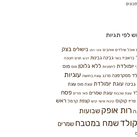
כונים
ש לפי תגיות
בצק
בישולים
אוכל שילדים אוהבים
אזני המן
גבינה
גבינות
בראוניז
חנוכה
בשר
חגים
דבש
ללא גלוטן
יומולדת
מוס
י
לחמניות
מוס
עוגיות
לד
מסקרפונה
מרנג
עוגה בחושה
עוגת יומולדת
גבינה
עוגת
עוגת מוס
פסח
עוגת שמרים
ד
עוגת שכבות
פאי
פורים
ראש
קוקוס
פריז
קצפת
קרמל
קינוח אישי
קיש
רות אופק
שבועות
ה
ולד
שמח במטבח
שמרים