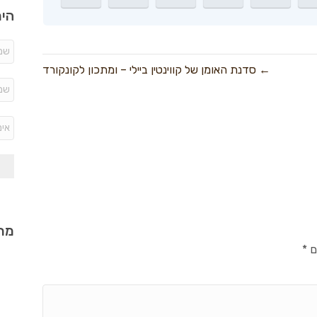
היר
← סדנת האומן של קווינטין ביילי – ומתכון לקונקורד
מתכ
ם
*