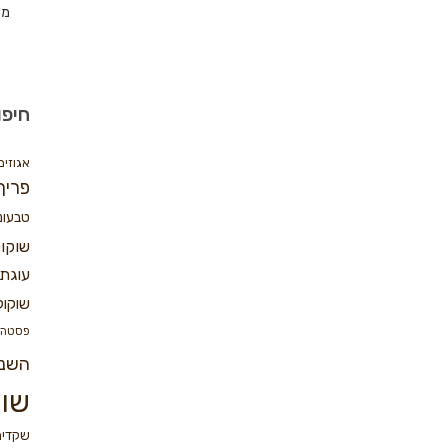
מת
חיפו
אגוזים
פריך
טבעונ
שוקו
עוגת 
שוקול
פסטה
השנ
שוק
שקדים