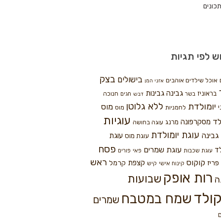
כונים
ש לפי תגיות
בצק
בישולים
אוכל שילדים אוהבים
אזני המן
גבינה
גבינות
בראוניז
חנוכה
בשר
חגים
דבש
ללא גלוטן
יומולדת
מוס
י
לחמניות
מוס
עוגיות
לד
מסקרפונה
מרנג
עוגה בחושה
עוגת יומולדת
גבינה
עוגת
עוגת מוס
פסח
עוגת שמרים
ד
עוגת שכבות
פאי
פורים
ראש
קוקוס
פריז
קצפת
קרמל
קינוח אישי
קיש
רות אופק
שבועות
ה
ולד
שמח במטבח
שמרים