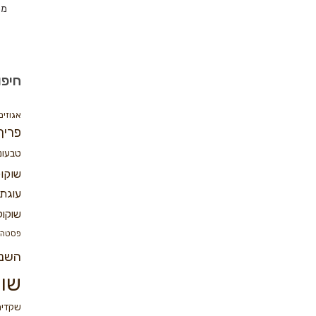
מת
חיפו
אגוזים
פריך
טבעונ
שוקו
עוגת 
שוקול
פסטה
השנ
שוק
שקדים