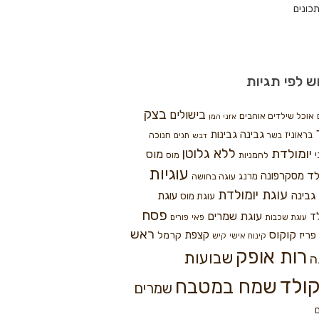
כונים
ש לפי תגיות
בצק
בישולים
אוכל שילדים אוהבים
אזני המן
גבינה
גבינות
בראוניז
חנוכה
בשר
חגים
דבש
ללא גלוטן
יומולדת
מוס
י
לחמניות
מוס
עוגיות
לד
מסקרפונה
מרנג
עוגה בחושה
עוגת יומולדת
גבינה
עוגת
עוגת מוס
פסח
עוגת שמרים
ד
עוגת שכבות
פאי
פורים
ראש
קוקוס
פריז
קצפת
קרמל
קינוח אישי
קיש
רות אופק
שבועות
ה
ולד
שמח במטבח
שמרים