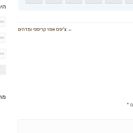
היר
← צ'יפס אפוי קריספי ומדהים
מתכ
ם
*