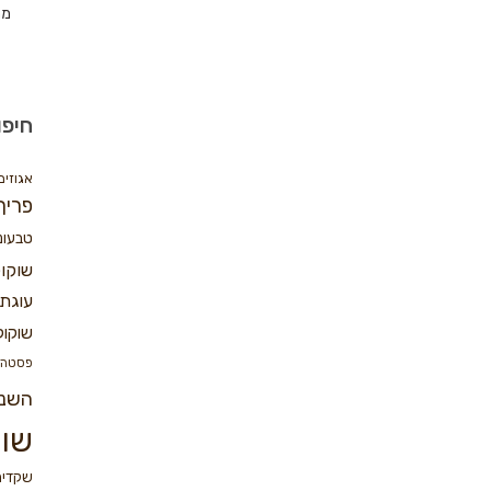
מת
חיפו
אגוזים
פריך
טבעונ
שוקו
עוגת 
שוקול
פסטה
השנ
שוק
שקדים