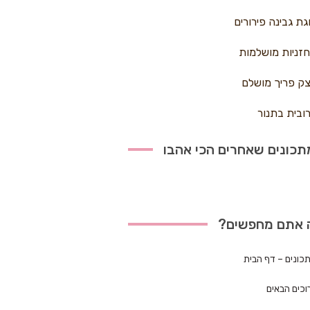
גת גבינה פירורים
זניות מושלמות
ק פריך מושלם
ובית בתנור
כונים שאחרים הכי אהבו
 אתם מחפשים?
כונים – דף הבית
וכים הבאים