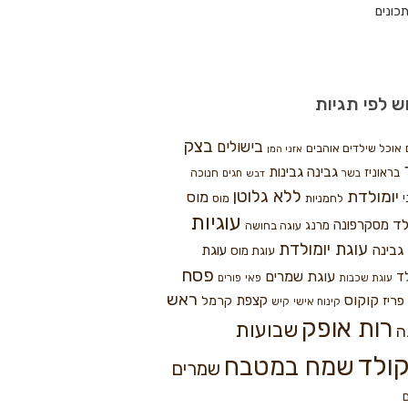
כונים
ש לפי תגיות
בצק
בישולים
אוכל שילדים אוהבים
אזני המן
גבינה
גבינות
בראוניז
חנוכה
בשר
חגים
דבש
ללא גלוטן
יומולדת
מוס
י
לחמניות
מוס
עוגיות
לד
מסקרפונה
מרנג
עוגה בחושה
עוגת יומולדת
גבינה
עוגת
עוגת מוס
פסח
עוגת שמרים
ד
עוגת שכבות
פאי
פורים
ראש
קוקוס
פריז
קצפת
קרמל
קינוח אישי
קיש
רות אופק
שבועות
ה
ולד
שמח במטבח
שמרים