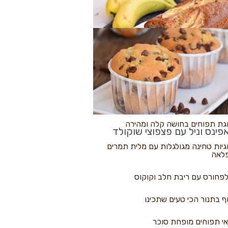
לולי פיצה
גת בננות
 נקראים
גת תפוחים בחושה קלה ומהירה
פינס וניל עם פצפוצי שוקולד
גיות טחינה מגולגלות עם מלית תמרים
לאה
פחורס עם ריבת חלב וקוקוס
ף בתנור הכי טעים שתכינו
י תפוחים מופחת סוכר