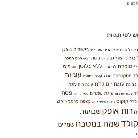
כונים
ש לפי תגיות
בצק
בישולים
אוכל שילדים אוהבים
אזני המן
גבינה
גבינות
בראוניז
חנוכה
בשר
חגים
דבש
ללא גלוטן
יומולדת
מוס
י
לחמניות
מוס
עוגיות
לד
מסקרפונה
מרנג
עוגה בחושה
עוגת יומולדת
גבינה
עוגת
עוגת מוס
פסח
עוגת שמרים
ד
עוגת שכבות
פאי
פורים
ראש
קוקוס
פריז
קצפת
קרמל
קינוח אישי
קיש
רות אופק
שבועות
ה
ולד
שמח במטבח
שמרים