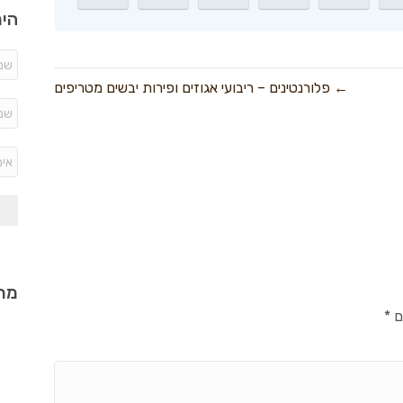
היר
← פלורנטינים – ריבועי אגוזים ופירות יבשים מטריפים
מתכ
ם
*