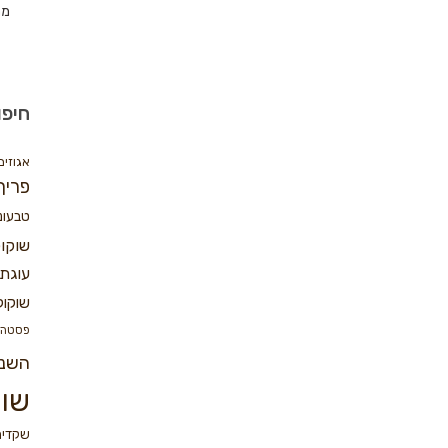
מת
חיפו
אגוזים
פריך
טבעונ
שוקו
עוגת 
שוקול
פסטה
השנ
שוק
שקדים