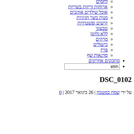
לחמים
ארוחות זריזות בשריות
אוכל שילדים אוהבים
מנות בשר חגיגיות
קישים ופשטידות
טבעוני
ללא גלוטן
מרקים
בישולים
פריז
סדנאות שף
מתכונים אחרונים
DSC_0102
על ידי
שמח במטבח
|
26 בינואר 2017
|
0