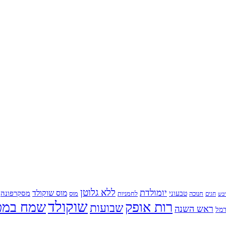
ללא גלוטן
יומולדת
מוס שוקולד
מסקרפונה
טבעוני
חנוכה
לחמניות
מוס
חגים
בש
שוקולד
רות אופק
שמח במט
שבועות
ראש השנה
מל