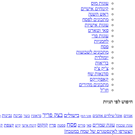
עוגות מוס
קינוחים אישיים
ראש השנה
מתכונים לפסח
עוגות אישיות
פאי וטארט
עוגות פרי
לחמניות
פסח
מתכונים לשבועות
יומולדת
בריאות
צ'יק צ'ק
סדנאות שף
קאפקייקס
מתכונים מהירים
חו"ל
חיפוש לפי תגיות
בצק פריך
בישולים
גבינה
גבינות
בראוניז
אגוזים
אוכל שילדים אוהבים
בשר
אזני המן
ד
פסח
קוקוס
עוגת שמרים
קצפת
פריז
קר
עוגת שכבות
פאי
פורים
פסטה
קינוח אישי
קיש
הצטרפו לאינסטגרם של שמח במטבח!