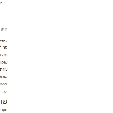
מת
חיפו
אגוזים
פריך
טבעונ
שוקו
עוגת 
שוקול
פסטה
השנ
שוק
שקדים