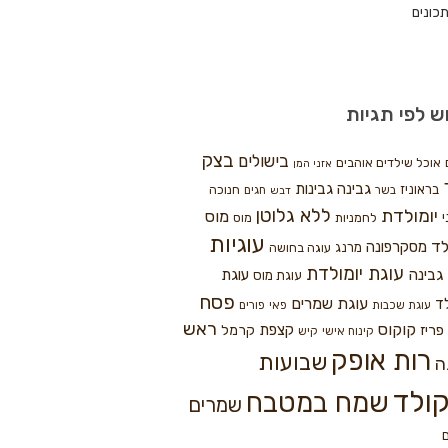
כונים
ש לפי תגיות
בצק
בישולים
אוכל שילדים אוהבים
אזני המן
גבינה
גבינות
בראוניז
חנוכה
בשר
חגים
דבש
ללא גלוטן
יומולדת
מוס
י
לחמניות
מוס
עוגיות
לד
מסקרפונה
מרנג
עוגה בחושה
עוגת יומולדת
גבינה
עוגת
עוגת מוס
פסח
עוגת שמרים
ד
עוגת שכבות
פאי
פורים
ראש
קוקוס
פריז
קצפת
קרמל
קינוח אישי
קיש
רות אופק
שבועות
ה
ולד
שמח במטבח
שמרים