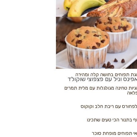
לולי פיצה
גת בננות
 נקראים
גת תפוחים בחושה קלה ומהירה
פינס וניל עם פצפוצי שוקולד
גיות טחינה מגולגלות עם מלית תמרים
לאה
פחורס עם ריבת חלב וקוקוס
ף בתנור הכי טעים שתכינו
י תפוחים מופחת סוכר