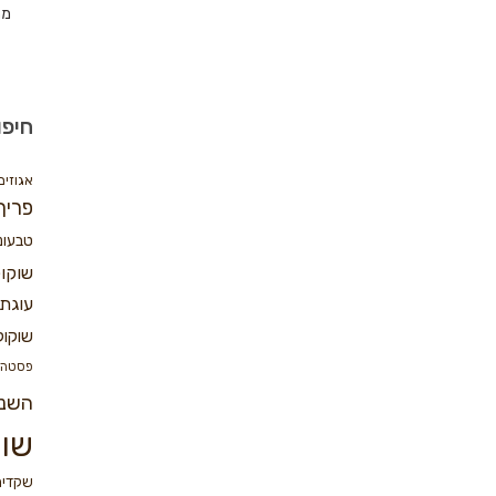
מת
חיפו
אגוזים
פריך
טבעונ
שוקו
עוגת 
שוקול
פסטה
השנ
שוק
שקדים