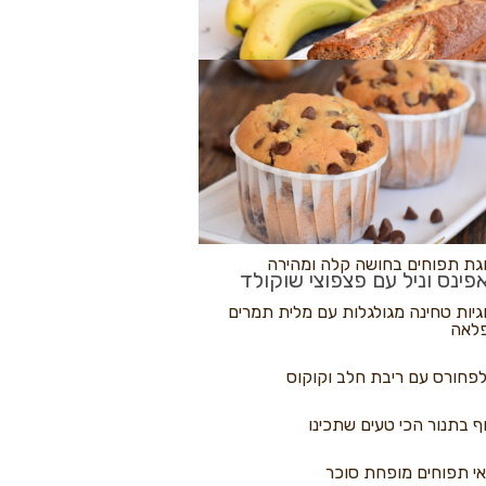
לולי פיצה
גת בננות
 נקראים
גת תפוחים בחושה קלה ומהירה
פינס וניל עם פצפוצי שוקולד
גיות טחינה מגולגלות עם מלית תמרים
לאה
פחורס עם ריבת חלב וקוקוס
ף בתנור הכי טעים שתכינו
י תפוחים מופחת סוכר