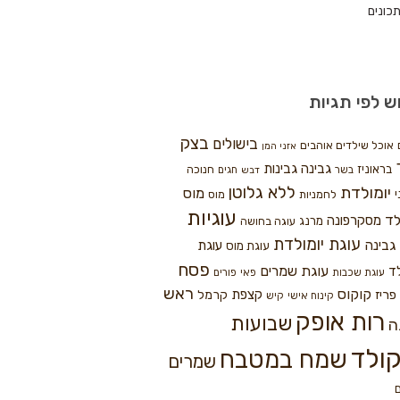
כונים
ש לפי תגיות
בצק
בישולים
אוכל שילדים אוהבים
אזני המן
גבינה
גבינות
בראוניז
חנוכה
בשר
חגים
דבש
ללא גלוטן
יומולדת
מוס
י
לחמניות
מוס
עוגיות
לד
מסקרפונה
מרנג
עוגה בחושה
עוגת יומולדת
גבינה
עוגת
עוגת מוס
פסח
עוגת שמרים
ד
עוגת שכבות
פאי
פורים
ראש
קוקוס
פריז
קצפת
קרמל
קינוח אישי
קיש
רות אופק
שבועות
ה
ולד
שמח במטבח
שמרים