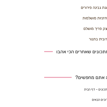
גת גבינה פירורים
זניות מושלמות
ק פריך מושלם
ובית בתנור
כונים שאחרים הכי אהבו
 אתם מחפשים?
כונים – דף הבית
וכים הבאים