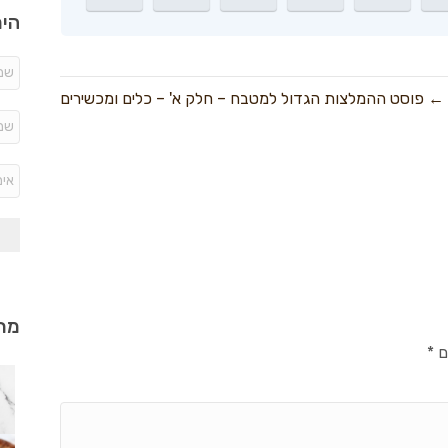
היר
← פוסט ההמלצות הגדול למטבח – חלק א' – כלים ומכשירים
מתכ
ם
*