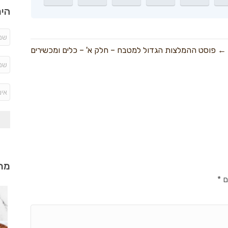
היר
← פוסט ההמלצות הגדול למטבח – חלק א' – כלים ומכשירים
מתכ
ם
*