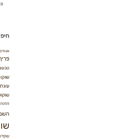
מת
חיפו
אגוזים
פריך
טבעונ
שוקו
עוגת 
שוקול
פסטה
השנ
שוק
שקדים