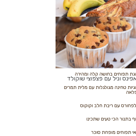
לולי פיצה
גת בננות
 נקראים
גת תפוחים בחושה קלה ומהירה
פינס וניל עם פצפוצי שוקולד
גיות טחינה מגולגלות עם מלית תמרים
לאה
פחורס עם ריבת חלב וקוקוס
ף בתנור הכי טעים שתכינו
י תפוחים מופחת סוכר