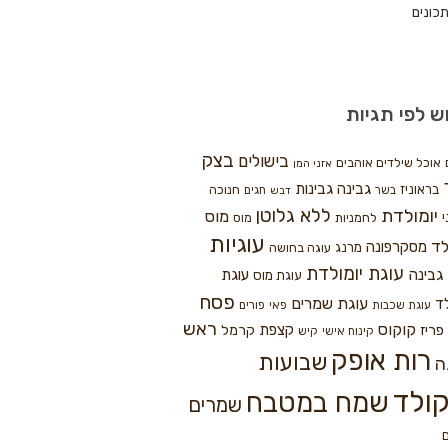
כונים
ש לפי תגיות
בצק
בישולים
אוכל שילדים אוהבים
אזני המן
גבינה
גבינות
בראוניז
חנוכה
בשר
חגים
דבש
ללא גלוטן
יומולדת
מוס
י
לחמניות
מוס
עוגיות
לד
מסקרפונה
מרנג
עוגה בחושה
עוגת יומולדת
גבינה
עוגת
עוגת מוס
פסח
עוגת שמרים
ד
עוגת שכבות
פאי
פורים
ראש
קוקוס
פריז
קצפת
קרמל
קינוח אישי
קיש
רות אופק
שבועות
ה
ולד
שמח במטבח
שמרים