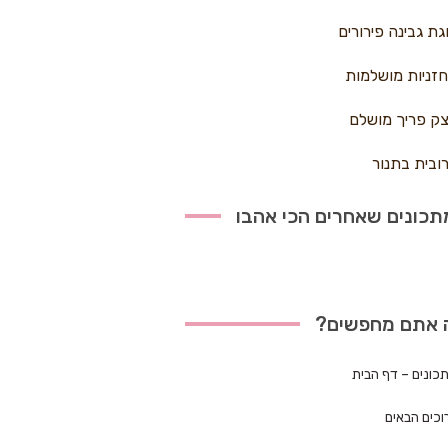
גת גבינה פירורים
זניות מושלמות
ק פריך מושלם
ובית בתנור
כונים שאחרים הכי אהבו
 אתם מחפשים?
כונים – דף הבית
וכים הבאים