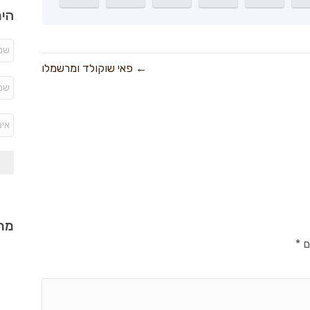
היר
← פאי שוקולד ומרשמלו
מתכ
ם
*