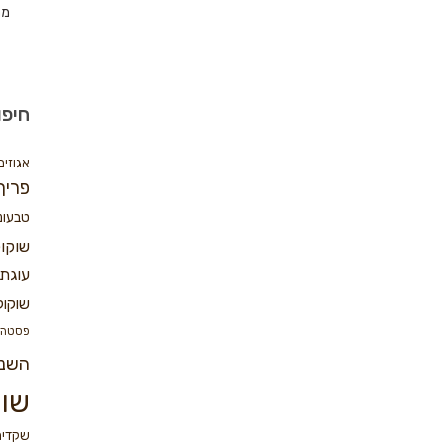
מת
חיפו
אגוזים
פריך
טבעונ
שוקו
עוגת 
שוקול
פסטה
השנ
שוק
שקדים