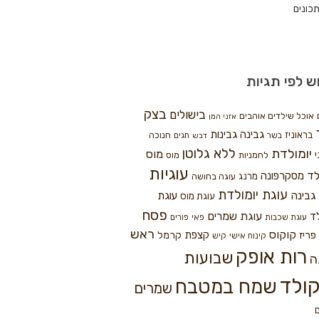
כונים
ש לפי תגיות
בצק
בישולים
אוכל שילדים אוהבים
אזני המן
גבינה
גבינות
בראוניז
חנוכה
בשר
חגים
דבש
ללא גלוטן
יומולדת
מוס
י
לחמניות
מוס
עוגיות
לד
מסקרפונה
מרנג
עוגה בחושה
עוגת יומולדת
גבינה
עוגת
עוגת מוס
פסח
עוגת שמרים
ד
עוגת שכבות
פאי
פורים
ראש
קוקוס
פריז
קצפת
קרמל
קינוח אישי
קיש
רות אופק
שבועות
ה
ולד
שמח במטבח
שמרים