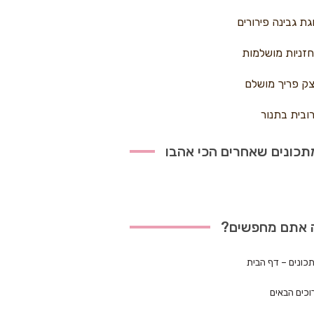
גת גבינה פירורים
זניות מושלמות
ק פריך מושלם
ובית בתנור
כונים שאחרים הכי אהבו
 אתם מחפשים?
כונים – דף הבית
וכים הבאים