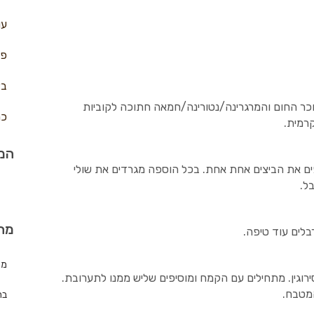
עו
פח
בצ
ר החום והמרגרינה/נטורינה/חמאה חתוכה לקוביות
כר
רמית.
המת
ם את הביצים אחת אחת. בכל הוספה מגרדים את שולי
ל.
מה
בלים עוד טיפה.
מת
גין. מתחילים עם הקמח ומוסיפים שליש ממנו לתערובת.
מטבח.
בר