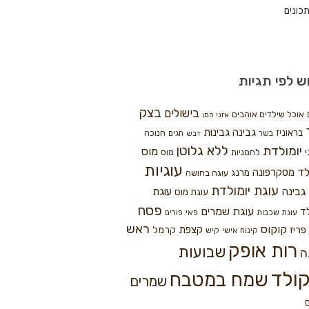
כונים
ש לפי תגיות
בצק
בישולים
אוכל שילדים אוהבים
אזני המן
גבינה
גבינות
בראוניז
חנוכה
בשר
חגים
דבש
ללא גלוטן
יומולדת
מוס
י
לחמניות
מוס
עוגיות
לד
מסקרפונה
מרנג
עוגה בחושה
עוגת יומולדת
גבינה
עוגת
עוגת מוס
פסח
עוגת שמרים
ד
עוגת שכבות
פאי
פורים
ראש
קוקוס
פריז
קצפת
קרמל
קינוח אישי
קיש
רות אופק
שבועות
ה
ולד
שמח במטבח
שמרים