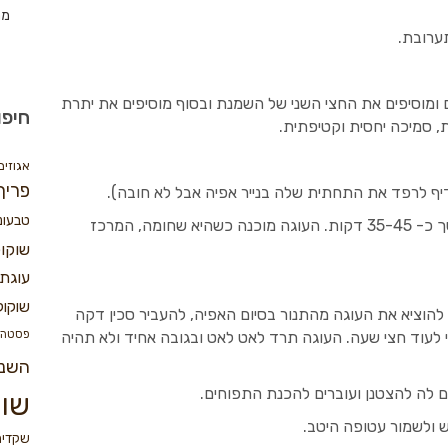
מת
ערובת.
 ומוסיפים את החצי השני של השמנת ובסוף מוסיפים את יתרת
חיפו
 סמיכה יחסית וקטיפתית.
אגוזים
פריך
ף לרפד את התחתית שלה בנייר אפיה אבל לא חובה).
טבעונ
אופים את העוגה בחום של 180 מעלות במשך כ- 35-45 דקות. העוגה מוכנה כשהיא שחומה, המרכז
שוקו
עוגת 
שוקול
א להוציא את העוגה מהתנור בסיום האפיה, להעביר סכין דקה
פסטה
 לעוד חצי שעה. העוגה תרד לאט לאט ובגובה אחיד ולא תהיה
השנ
ם לה להצטנן ועוברים להכנת התפוחים.
שוק
ש ולשמור עטופה היטב.
שקדים