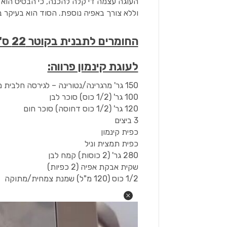
העוגה עצמה די קלה להכנה, כי הבסיס הוא
וללא צורך באפיה נוספת. הסוד הוא בעיקר 
החומרים לתבנית בקוטר 22 ס"מ:
לעוגת קינמון פרווה:
150 גר' מרגרינה/נטורינה – לגירסה חלבית משתמשים בחמאה
100 גר' (1/2 כוס) סוכר לבן
120 גר' (1/2 כוס דחוסה) סוכר חום
3 ביצים
כפית קינמון
כפית תמצית וניל
280 גר' (2 כוסות) קמח לבן
שקית אבקת אפיה (2 כפיות)
1/2 כוס (120 מ"ל) שמנת צמחית/מתוקה