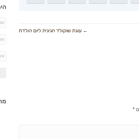
היר
← עוגת שוקולד חגיגית ליום הולדת
מתכ
ם
*