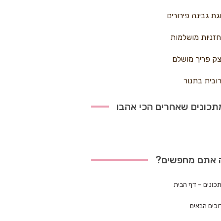
גת גבינה פירורים
זניות מושלמות
ק פריך מושלם
ובית בתנור
כונים שאחרים הכי אהבו
 אתם מחפשים?
כונים – דף הבית
וכים הבאים