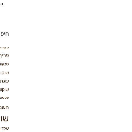
מת
חיפו
אגוזים
פריך
טבעונ
שוקו
עוגת 
שוקול
פסטה
השנ
שוק
שקדים