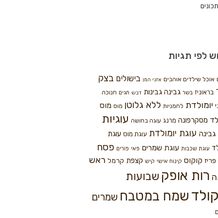
כונים
ש לפי תגיות
בצק
בישולים
אוכל שילדים אוהבים
אזני המן
גבינה
גבינות
בראוניז
חנוכה
בשר
חגים
דבש
ללא גלוטן
יומולדת
מוס
י
לחמניות
מוס
עוגיות
לד
מסקרפונה
מרנג
עוגה בחושה
עוגת יומולדת
גבינה
עוגת
עוגת מוס
פסח
עוגת שמרים
ד
עוגת שכבות
פאי
פורים
ראש
קוקוס
פריז
קצפת
קרמל
קינוח אישי
קיש
רות אופק
שבועות
ה
ולד
שמח במטבח
שמרים